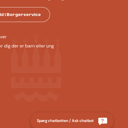
tid i Borgerservice
ver
or dig der er barn eller ung
Spørg chatbotten / Ask chatbot