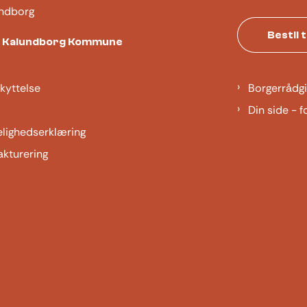
ndborg
Bestil 
t Kalundborg Kommune
kyttelse
Borgerrådgi
Din side - f
elighedserklæring
akturering