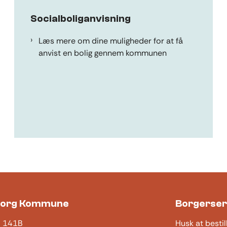
Socialboliganvisning
Læs mere om dine muligheder for at få
anvist en bolig gennem kommunen
borg Kommune
Borgerser
j 141B
Husk at bestil