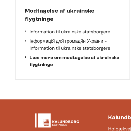
Modtagelse af ukrainske
flygtninge
Information til ukrainske statsborgere
Інформація для громадян України -
Information til ukrainske statsborgere
Læs mere om modtagelse af ukrainske
flygtninge
Kalund
Holbækve