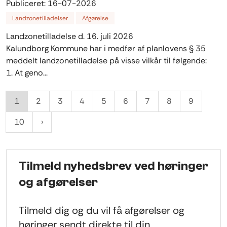
Publiceret:
16-07-2026
Landzonetilladelser
Afgørelse
Landzonetilladelse d. 16. juli 2026
Kalundborg Kommune har i medfør af planlovens § 35
meddelt landzonetilladelse på visse vilkår til følgende:
1. At geno...
1
2
3
4
5
6
7
8
9
10
Tilmeld nyhedsbrev ved høringer
og afgørelser
Tilmeld dig og du vil få afgørelser og
høringer sendt direkte til din