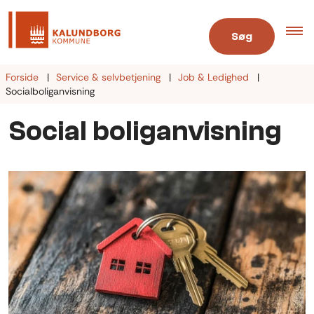
Søg
Forside
Service & selvbetjening
Job & Ledighed
Socialboliganvisning
Social boliganvisning