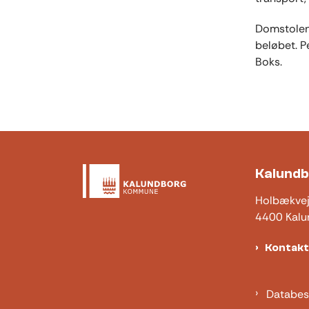
Domstolene
beløbet. P
Boks.
Kalund
Holbækve
4400 Kalu
Kontak
Databes