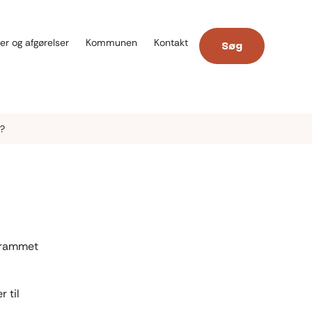
er og afgørelser
Kommunen
Kontakt
Søg
n?
berammet
 til