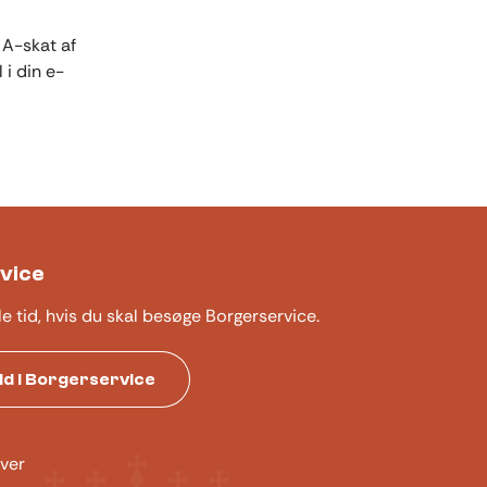
 A-skat af
 i din e-
vice
le tid, hvis du skal besøge Borgerservice.
tid i Borgerservice
ver