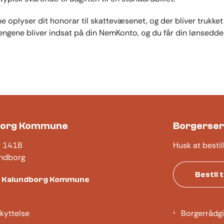
 oplyser dit honorar til skattevæsenet, og der bliver trukket
engene bliver indsat på din NemKonto, og du får din lønseddel
borg Kommune
Borgerser
j 141B
Husk at bestil
ndborg
Bestil 
t Kalundborg Kommune
kyttelse
Borgerrådgi