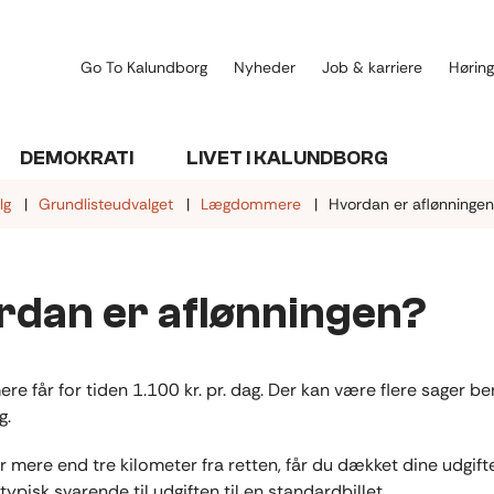
Go To Kalundborg
Nyheder
Job & karriere
Høring
DEMOKRATI
LIVET I KALUNDBORG
lg
Grundlisteudvalget
Lægdommere
Hvordan er aflønninge
rdan er aflønningen?
 får for tiden 1.100 kr. pr. dag. Der kan være flere sager 
g.
r mere end tre kilometer fra retten, får du dækket dine udgifter
typisk svarende til udgiften til en standardbillet.