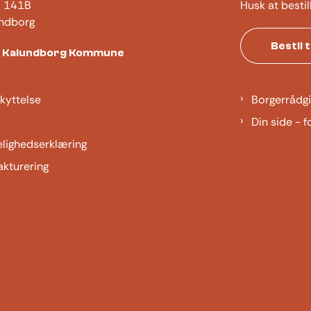
j 141B
Husk at bestil
ndborg
Bestil 
t Kalundborg Kommune
kyttelse
Borgerrådgi
Din side - f
elighedserklæring
akturering