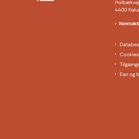
Holbækve
4400 Kalu
Kontak
Databes
Cookies
Tilgæng
Ean og f