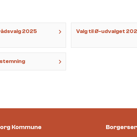
rådsvalg 2025
Valg til Ø-udvalget 20
fstemning
borg Kommune
Borgerser