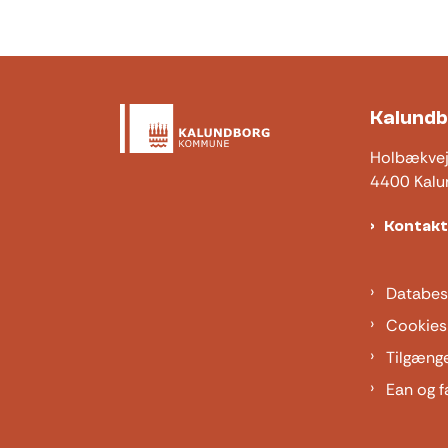
Kalund
Holbækve
4400 Kalu
Kontak
Databes
Cookies
Tilgæng
Ean og f