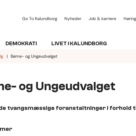
Go To Kalundborg
Nyheder
Job & karriere
Høring
DEMOKRATI
LIVET I KALUNDBORG
lg
Børne- og Ungeudvalget
ne- og Ungeudvalget
e tvangsmæssige foranstaltninger i forhold ti
mmer