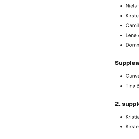
Niels
Kirste
Camil
Lene 
Domme
Supplea
Gunve
Tina 
2. supp
Krist
Kirst