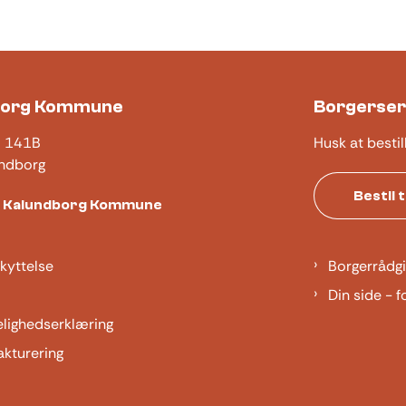
borg Kommune
Borgerser
j 141B
Husk at bestil
ndborg
Bestil 
t Kalundborg Kommune
kyttelse
Borgerrådgi
Din side - f
elighedserklæring
akturering