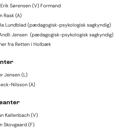
-Erik Sørensen (V) Formand
n Rask (A)
la Lundblad (pædagogisk-psykologisk sagkyndig)
Andli Jensen (pædagogisk-psykologisk sagkyndig)
r fra Retten i Holbæk
nter
r Jensen (L)
Beck-Nilsson (A)
leanter
ian Kallenbach (V)
en Skovgaard (F)