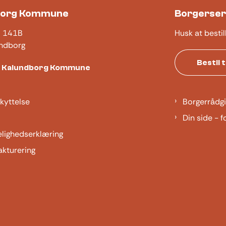
borg Kommune
Borgerser
j 141B
Husk at bestil
ndborg
Bestil 
t Kalundborg Kommune
kyttelse
Borgerrådgi
Din side - f
elighedserklæring
akturering