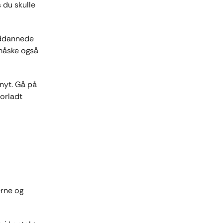
 du skulle
uddannede
 måske også
 nyt. Gå på
forladt
erne og