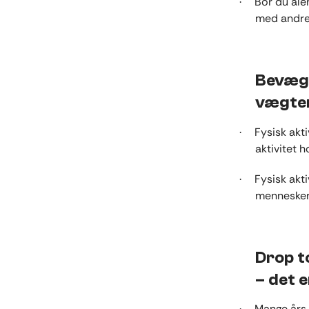
Bor du ale
·
med andre
Bevæg 
vægte
Fysisk akt
·
aktivitet 
Fysisk akt
·
mennesker
Drop t
– det e
Mange års 
·