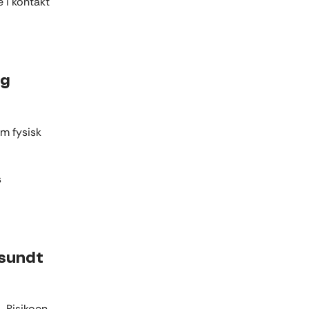
 i kontakt
og
em fysisk
s
 sundt
. Risikoen