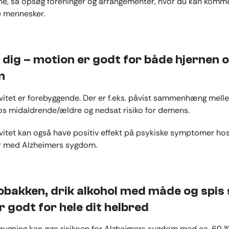
ne, så opsøg foreninger og arrangementer, hvor du kan komme
 mennesker.
dig – motion er godt for både hjernen 
n
ivitet er forebyggende. Der er f.eks. påvist sammenhæng mell
hos midaldrende/ældre og nedsat risiko for demens.
ivitet kan også have positiv effekt på psykiske symptomer ho
 med Alzheimers sygdom.
obakken, drik alkohol med måde og spis
r godt for hele dit helbred
rygning kan øge risikoen for Alzheimers sygdom med ca. 60 %