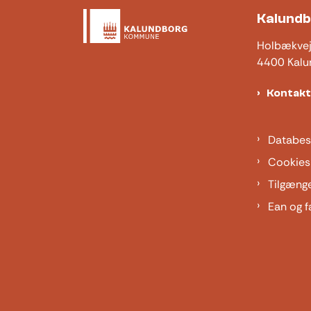
Kalund
Holbækve
4400 Kalu
Kontak
Databes
Cookies
Tilgæng
Ean og f