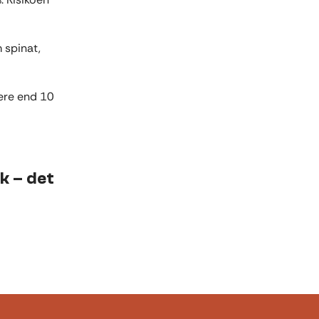
 spinat,
mere end 10
k – det