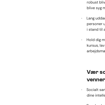
robust bli
blive syg
Lang udda
·
personer u
i stand ti
Hold dig me
·
kursus, lav
arbejdsma
Vær so
venner
Socialt sam
·
dine intell