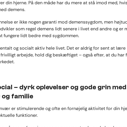
ver din hjerne. På den måde har du mere at stå imod med, hvis
 med demens.
nnelse er ikke nogen garanti mod demenssygdom, men højt
dvikler som regel demens lidt senere i livet end andre og er
l at fungere lidt bedre med sygdommen.
ntalt og socialt aktiv hele livet. Det er aldrig for sent at lære
 frivilligt arbejde, hold dig beskæftiget – også efter, at du har 
rkedet.
cial – dyrk oplevelser og gode grin med
 og familie
vær er stimulerende og ofte en fornøjelig aktivitet for din hj
ektuelle funktioner.