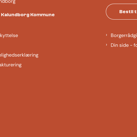
ndborg
Bestil 
t Kalundborg Kommune
kyttelse
Borgerrådgi
Din side - f
elighedserklæring
akturering