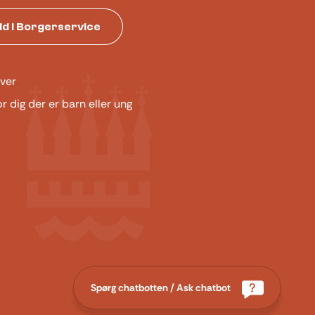
tid i Borgerservice
ver
or dig der er barn eller ung
Spørg chatbotten / Ask chatbot