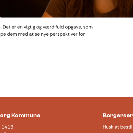
e. Det er en vigtig og værdifuld opgave, som
pe dem med at se nye perspektiver for
borg Kommune
Borgerser
j 141B
Husk at bestil