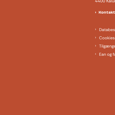
4400 Kalu
Kontak
Databes
Cookies
Tilgæng
Ean og f