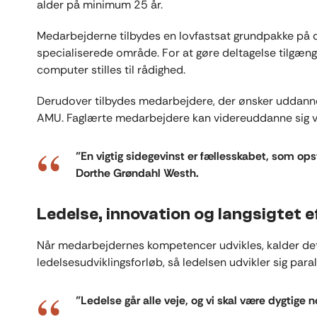
alder på minimum 25 år.
Medarbejderne tilbydes en lovfastsat grundpakke på 
specialiserede område. For at gøre deltagelse tilgæng
computer stilles til rådighed.
Derudover tilbydes medarbejdere, der ønsker uddann
AMU. Faglærte medarbejdere kan videreuddanne sig vi
”En vigtig sidegevinst er fællesskabet, som opst
Dorthe Grøndahl Westh.
Ledelse, innovation og langsigtet e
Når medarbejdernes kompetencer udvikles, kalder det 
ledelsesudviklingsforløb, så ledelsen udvikler sig pa
”Ledelse går alle veje, og vi skal være dygtige n