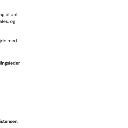
g til det
ales, og
ejde med
lingsleder
ristensen.