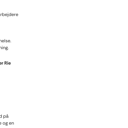
arbejdere
nelse.
ning.
er Rie
d på
e og en