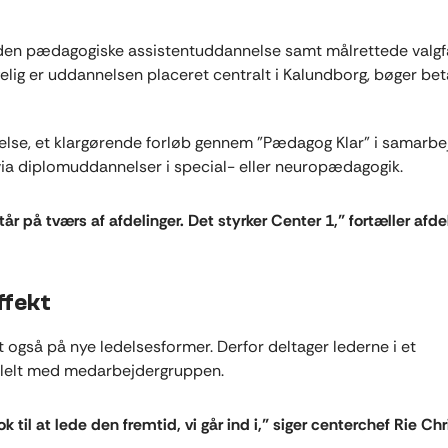
den pædagogiske assistentuddannelse samt målrettede valgfa
elig er uddannelsen placeret centralt i Kalundborg, bøger bet
else, et klargørende forløb gennem ”Pædagog Klar” i samarb
a diplomuddannelser i special- eller neuropædagogik.
år på tværs af afdelinger. Det styrker Center 1,” fortæller afde
ffekt
også på nye ledelsesformer. Derfor deltager lederne i et
rallelt med medarbejdergruppen.
ok til at lede den fremtid, vi går ind i,” siger centerchef Rie Ch