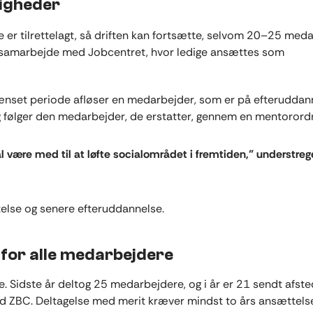
ligheder
e er tilrettelagt, så driften kan fortsætte, selvom 20–25 med
t samarbejde med Jobcentret, hvor ledige ansættes som
grænset periode afløser en medarbejder, som er på efteruddan
 og følger den medarbejder, de erstatter, gennem en mentorord
al være med til at løfte socialområdet i fremtiden,” understreg
telse og senere efteruddannelse.
for alle medarbejdere
 Sidste år deltog 25 medarbejdere, og i år er 21 sendt afste
ZBC. Deltagelse med merit kræver mindst to års ansættels