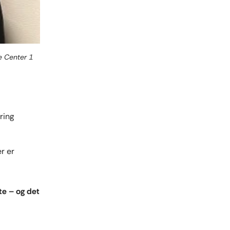
e Center 1
ring
r er
te – og det