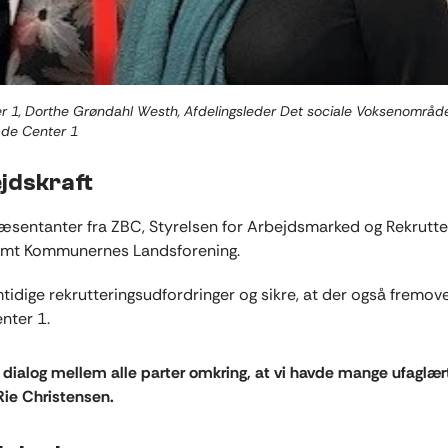
r 1, Dorthe Grøndahl Westh, Afdelingsleder Det sociale Voksenområd
åde Center 1
jdskraft
ræsentanter fra ZBC, Styrelsen for Arbejdsmarked og Rekrutte
samt Kommunernes Landsforening.
ige rekrutteringsudfordringer og sikre, at der også fremove
enter 1.
 i dialog mellem alle parter omkring, at vi havde mange ufaglær
 Rie Christensen.