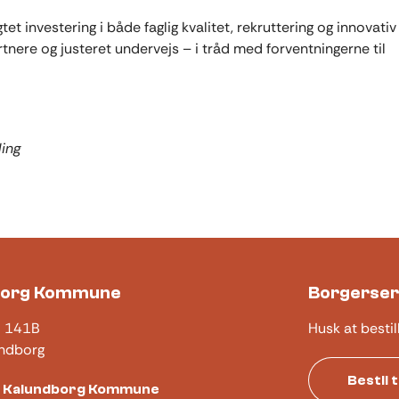
tet investering i både faglig kvalitet, rekruttering og innovativ
nere og justeret undervejs – i tråd med forventningerne til
ling
borg Kommune
Borgerser
j 141B
Husk at bestil
ndborg
Bestil 
t Kalundborg Kommune