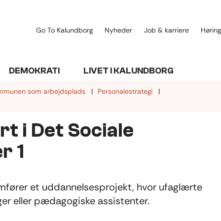
Go To Kalundborg
Nyheder
Job & karriere
Høring
DEMOKRATI
LIVET I KALUNDBORG
mmunen som arbejdsplads
Personalestrategi
rt i Det Sociale
r 1
fører et uddannelsesprojekt, hvor ufaglærte
r eller pædagogiske assistenter.