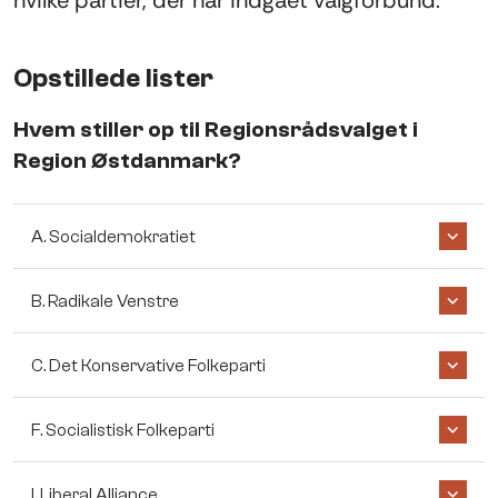
hvilke partier, der har indgået valgforbund.
Opstillede lister
Hvem stiller op til
Regionsrådsvalget
i
Region Østdanmark
?
A. Socialdemokratiet
B. Radikale Venstre
C. Det Konservative Folkeparti
F. Socialistisk Folkeparti
I. Liberal Alliance