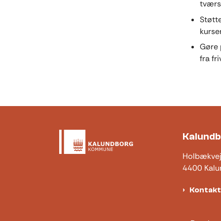
tværs
Støtt
kurser
Gøre 
fra fr
Kalund
Holbækve
4400 Kalu
Kontak