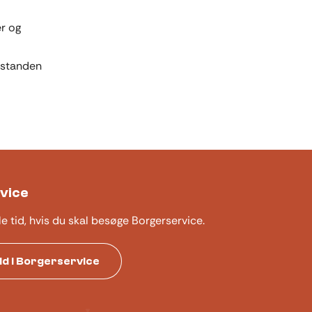
er og
fstanden
vice
le tid, hvis du skal besøge Borgerservice.
tid i Borgerservice