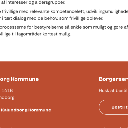
 af interesser og aldersgrupper.
e frivillige med relevante kompetenceløft, udviklingsmulighed
 i tæt dialog med de behov, som frivillige oplever.
processerne for bestyrelserne så enkle som muligt og gøre a
ivillige til fagområder kortest mulig.
borg Kommune
Borgerser
j 141B
Husk at bestil
ndborg
Bestil 
t Kalundborg Kommune