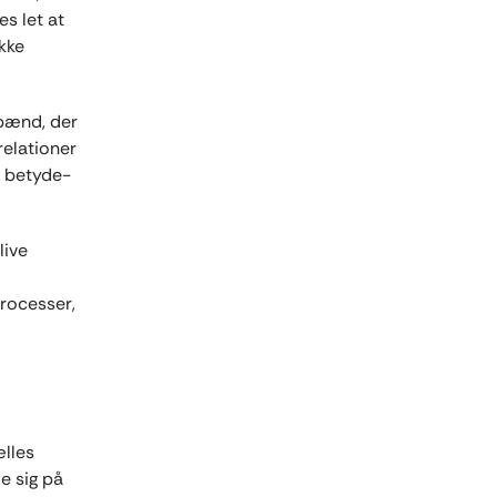
s let at
ikke
spænd, der
relationer
g betyde-
live
processer,
ælles
le sig på