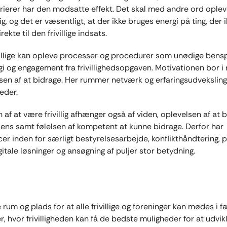
ierer har den modsatte effekt. Det skal med andre ord opleve
lig, og det er væsentligt, at der ikke bruges energi på ting, der 
rekte til den frivillige indsats.
illige kan opleve processer og procedurer som unødige ben
gi og engagement fra frivillighedsopgaven. Motivationen bor i 
sen af at bidrage. Her rummer netværk og erfaringsudvekslin
eder.
af at være frivillig afhænger også af viden, oplevelsen af at b
ens samt følelsen af kompetent at kunne bidrage. Derfor har
r inden for særligt bestyrelsesarbejde, konflikthåndtering, 
gitale løsninger og ansøgning af puljer stor betydning.
rum og plads for at alle frivillige og foreninger kan mødes i f
r, hvor frivilligheden kan få de bedste muligheder for at udvik