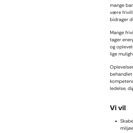
mange barr
være frivil
bidrager di
Mange friv
tager ener
og oplevel
lige muligh
Oplevelsen 
behandlet 
kompetence
ledelse, di
Vi vil
Skabe 
miljøe