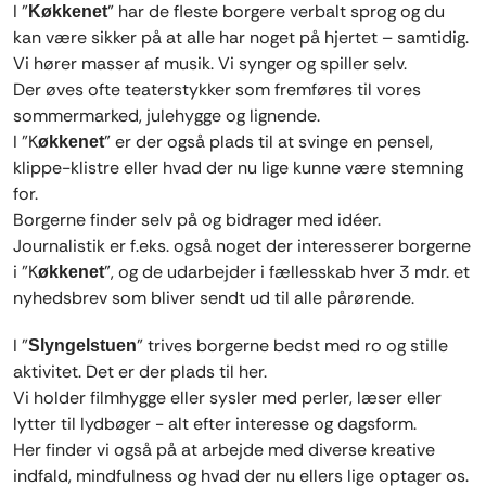
I "
" har de fleste borgere verbalt sprog og du
Køkkenet
kan være sikker på at alle har noget på hjertet – samtidig.
Vi hører masser af musik. Vi synger og spiller selv.
Der øves ofte teaterstykker som fremføres til vores
sommermarked, julehygge og lignende.
I "K
" er der også plads til at svinge en pensel,
økkenet
klippe-klistre eller hvad der nu lige kunne være stemning
for.
Borgerne finder selv på og bidrager med idéer.
Journalistik er f.eks. også noget der interesserer borgerne
i "K
", og de udarbejder i fællesskab hver 3 mdr. et
økkenet
nyhedsbrev som bliver sendt ud til alle pårørende.
I "
" trives borgerne bedst med ro og stille
Slyngelstuen
aktivitet. Det er der plads til her.
Vi holder filmhygge eller sysler med perler, læser eller
lytter til lydbøger - alt efter interesse og dagsform.
Her finder vi også på at arbejde med diverse kreative
indfald, mindfulness og hvad der nu ellers lige optager os.