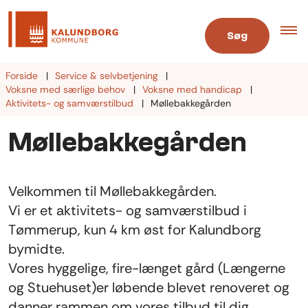
Søg
Forside
Service & selvbetjening
Voksne med særlige behov
Voksne med handicap
Aktivitets- og samværstilbud
Møllebakkegården
Møllebakkegården
Velkommen til Møllebakkegården.
Vi er et aktivitets- og samværstilbud i
Tømmerup, kun 4 km øst for Kalundborg
bymidte.
Vores hyggelige, fire-længet gård (Længerne
og Stuehuset)er løbende blevet renoveret og
danner rammen om vores tilbud til dig.