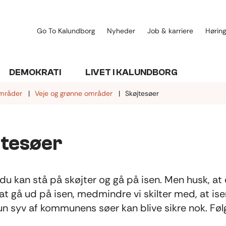
Go To Kalundborg
Nyheder
Job & karriere
Høring
DEMOKRATI
LIVET I KALUNDBORG
områder
Veje og grønne områder
Skøjtesøer
jtesøer
 du kan stå på skøjter og gå på isen. Men husk, at 
at gå ud på isen, medmindre vi skilter med, at ise
Kun syv af kommunens søer kan blive sikre nok. Fø