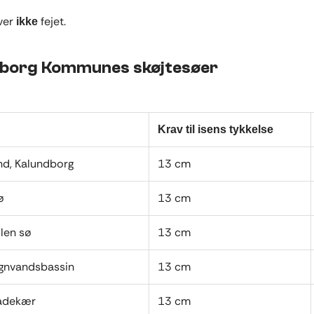
ver
fejet.
ikke
borg Kommunes skøjtesøer
Krav til isens tykkelse
und, Kalundborg
13 cm
ø
13 cm
len sø
13 cm
egnvandsbassin
13 cm
gadekær
13 cm