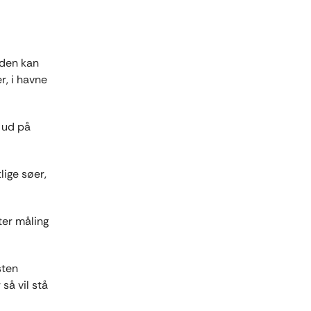
 den kan
r, i havne
å ud på
lige søer,
ter måling
sten
så vil stå