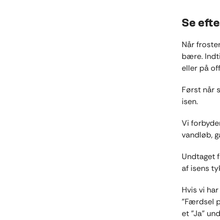
Se efte
Når froste
bære. Indti
eller på o
Først når s
isen.
Vi forbyder
vandløb, 
Undtaget f
af isens ty
Hvis vi ha
”Færdsel på
et ”Ja” un