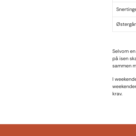
Snerting
Østergår
Selvom en 
på isen sk
sammen me
I weekende
weekenden 
krav.