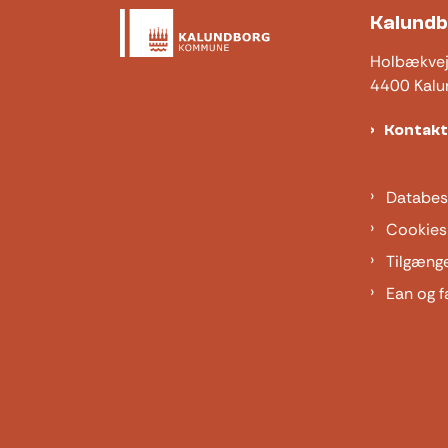
Kalund
Holbækve
4400 Kalu
Kontak
Databes
Cookies
Tilgæng
Ean og f