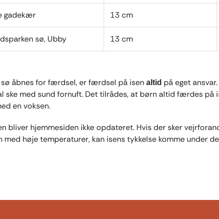
e gadekær
13 cm
dsparken sø, Ubby
13 cm
sø åbnes for færdsel, er færdsel på isen
på eget ansvar.
altid
al ske med sund fornuft. Det tilrådes, at børn altid færdes på 
d en voksen.
n bliver hjemmesiden ikke opdateret. Hvis der sker vejrforand
med høje temperaturer, kan isens tykkelse komme under de 