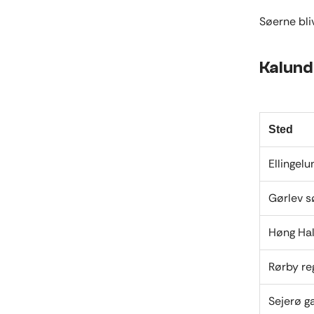
Søerne bli
Kalund
Sted
Ellingel
Gørlev s
Høng Hal
Rørby r
Sejerø 