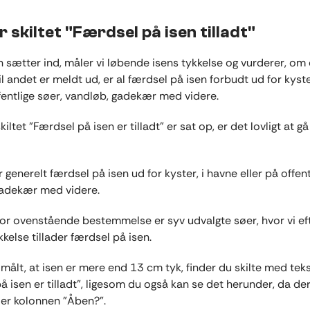
r skiltet "Færdsel på isen tilladt"
n sætter ind, måler vi løbende isens tykkelse og vurderer, om
l andet er meldt ud, er al færdsel på isen forbudt ud for kyste
ffentlige søer, vandløb, gadekær med videre.
kiltet ”Færdsel på isen er tilladt” er sat op, er det lovligt at g
 generelt færdsel på isen ud for kyster, i havne eller på offent
gadekær med videre.
or ovenstående bestemmelse er syv udvalgte søer, hvor vi ef
kkelse tillader færdsel på isen.
r målt, at isen er mere end 13 cm tyk, finder du skilte med tek
 isen er tilladt”, ligesom du også kan se det herunder, da der 
der kolonnen ”Åben?”.