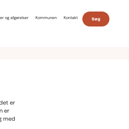
er og afgørelser
Kommunen
Kontakt
Søg
det er
n er
lg med