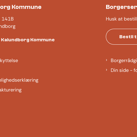
borg Kommune
Borgerser
j 141B
Husk at bestil
ndborg
Bestil 
t Kalundborg Kommune
kyttelse
Borgerrådgi
Din side - f
elighedserklæring
akturering