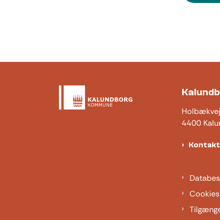
Kalund
Holbækve
4400 Kalu
Kontak
Databes
Cookies
Tilgæng