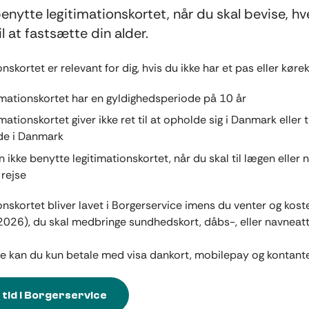
enytte legitimationskortet, når du skal bevise, h
 til at fastsætte din alder.
nskortet er relevant for dig, hvis du ikke har et pas eller kørek
imationskortet har en gyldighedsperiode på 10 år
mationskortet giver ikke ret til at opholde sig i Danmark eller ti
de i Danmark
 ikke benytte legitimationskortet, når du skal til lægen eller 
 rejse
onskortet bliver lavet i Borgerservice imens du venter og koste
 (2026), du skal medbringe sundhedskort, dåbs-, eller navneatt
ce kan du kun betale med visa dankort, mobilepay og kontante
l tid i Borgerservice