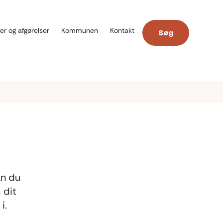
er og afgørelser
Kommunen
Kontakt
Søg
an du
 dit
i.