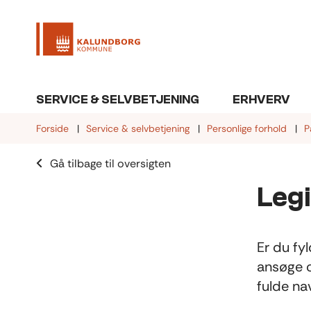
SERVICE & SELVBETJENING
ERHVERV
Forside
Service & selvbetjening
Personlige forhold
P
Gå tilbage til oversigten
Leg
Er du fy
ansøge o
fulde na