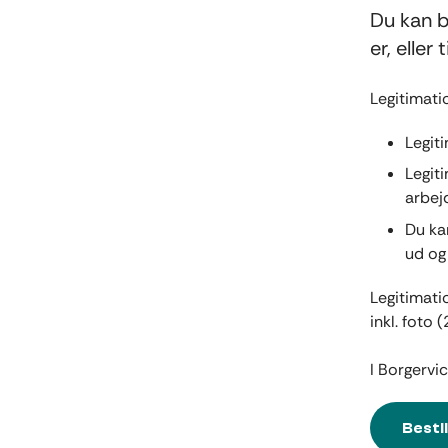
Du kan b
er, eller
Legitimatio
Legit
Legiti
arbej
Du kan
ud og
Legitimati
inkl. foto
I Borgervi
Besti