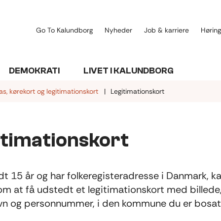
Go To Kalundborg
Nyheder
Job & karriere
Høring
DEMOKRATI
LIVET I KALUNDBORG
as, kørekort og legitimationskort
Legitimationskort
itimationskort
ldt 15 år og har folkeregisteradresse i Danmark, k
m at få udstedt et legitimationskort med billede,
vn og personnummer, i den kommune du er bosat 