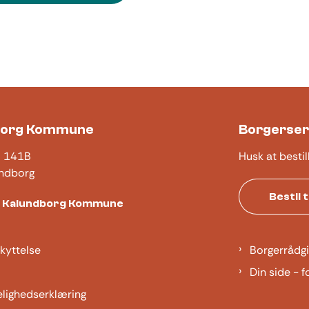
borg Kommune
Borgerser
j 141B
Husk at bestil
ndborg
Bestil 
t Kalundborg Kommune
kyttelse
Borgerrådgi
Din side - f
elighedserklæring