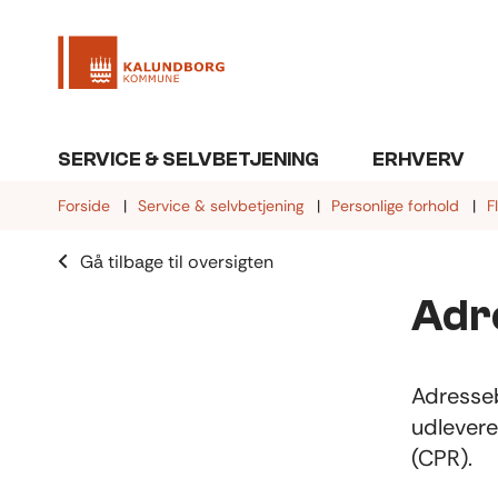
SERVICE & SELVBETJENING
ERHVERV
Forside
Service & selvbetjening
Personlige forhold
F
Gå tilbage til oversigten
Adr
Adresseb
udlevere
(CPR).