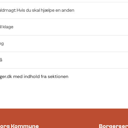
Fuldmagt: Hvis du skal hjælpe en anden
il klage
ng
å
orger.dk med indhold fra sektionen
borg Kommune
Borgerser