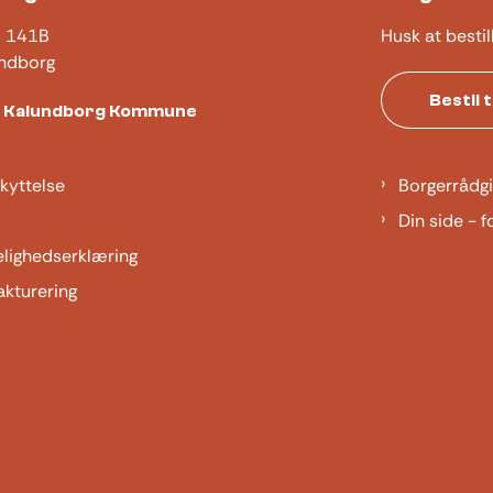
j 141B
Husk at bestil
ndborg
Bestil 
t Kalundborg Kommune
kyttelse
Borgerrådgi
Din side - f
elighedserklæring
akturering