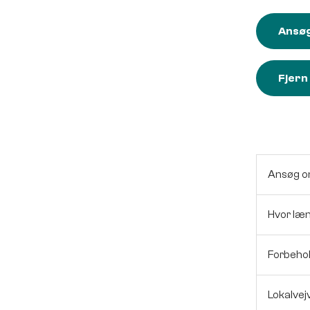
Ansøg
Fjern
Ansøg o
Hvor læ
Forbeho
Lokalvej