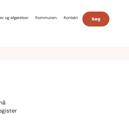
er og afgørelser
Kommunen
Kontakt
Søg
 må
egister