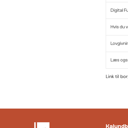
Digital 
Hvis du v
Lovgivni
Læs ogs
Link til b
Kalund