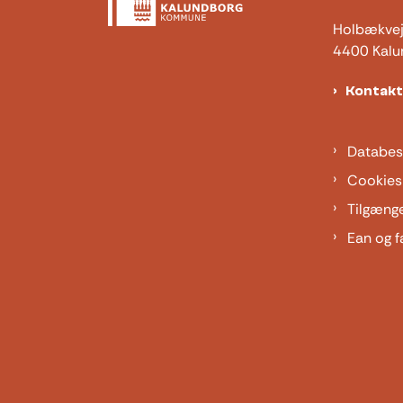
Holbækve
4400 Kalu
Kontak
Databes
Cookies
Tilgæng
Ean og f