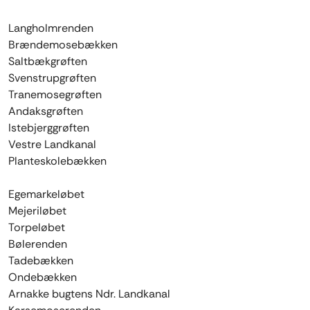
Langholmrenden
Brændemosebækken
Saltbækgrøften
Svenstrupgrøften
Tranemosegrøften
Andaksgrøften
Istebjerggrøften
Vestre Landkanal
Planteskolebækken
Egemarkeløbet
Mejeriløbet
Torpeløbet
Bølerenden
Tadebækken
Ondebækken
Arnakke bugtens Ndr. Landkanal