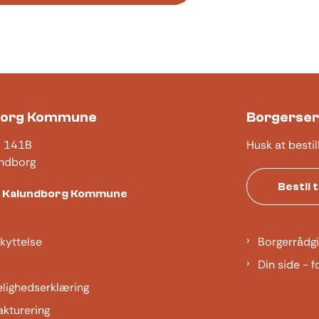
borg Kommune
Borgerser
j 141B
Husk at bestil
ndborg
Bestil 
t Kalundborg Kommune
kyttelse
Borgerrådgi
Din side - f
elighedserklæring
akturering