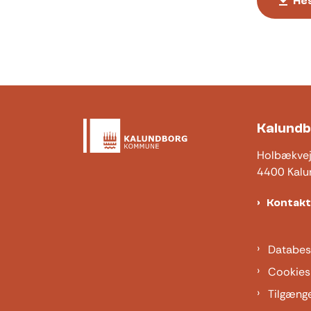
Hes
Kalund
Holbækve
4400 Kalu
Kontak
Databes
Cookies
Tilgæng