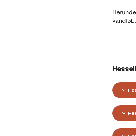
Herunder
vandløb.
Hessel
Hes
Hes