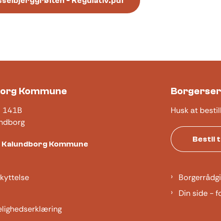
selbjerggrøften - Regulativ.pdf
borg Kommune
Borgerser
j 141B
Husk at bestil
ndborg
Bestil 
t Kalundborg Kommune
kyttelse
Borgerrådgi
Din side - f
elighedserklæring