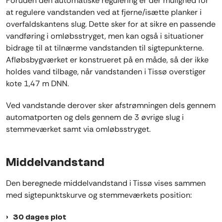
Foruden den automatiske regulering er der mulighed for
at regulere vandstanden ved at fjerne/isætte planker i
overfaldskantens slug. Dette sker for at sikre en passende
vandføring i omløbsstryget, men kan også i situationer
bidrage til at tilnærme vandstanden til sigtepunkterne.
Afløbsbygværket er konstrueret på en måde, så der ikke
holdes vand tilbage, når vandstanden i Tissø overstiger
kote 1,47 m DNN.
Ved vandstande derover sker afstrømningen dels gennem
automatporten og dels gennem de 3 øvrige slug i
stemmeværket samt via omløbsstryget.
Middelvandstand
Den beregnede middelvandstand i Tissø vises sammen
med sigtepunktskurve og stemmeværkets position:
30 dages plot