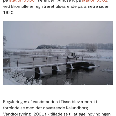
på
station 55.08
, mens der i Åmose Å på
station 55.01
,
ved Bromølle er registreret tilsvarende parametre siden
1920.
Reguleringen af vandstanden i Tissø blev ændret i
forbindelse med det daværende Kalundborg
Vandforsyning i 2001 fik tilladelse til at øge indvindingen