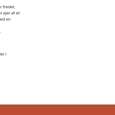
r fredet,
 ejer af et
med en
.
er i