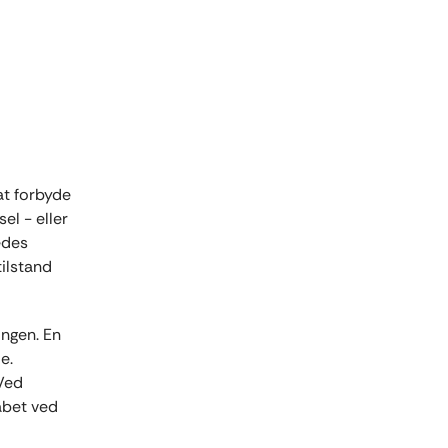
at forbyde
el - eller
edes
ilstand
ngen. En
e.
 Ved
abet ved