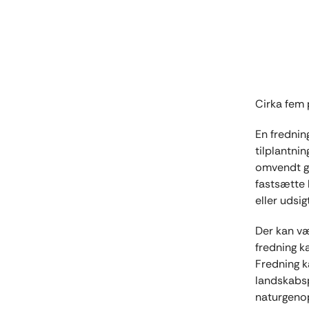
Cirka fem 
En frednin
tilplantnin
omvendt gi
fastsætte 
eller udsi
Der kan v
fredning k
Fredning k
landskabsp
naturgenop