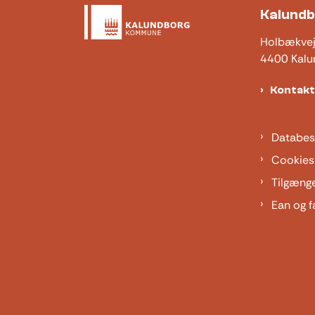
Kalund
Holbækve
4400 Kalu
Kontak
Databes
Cookies
Tilgæng
Ean og f