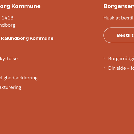
borg Kommune
Borgerser
j 141B
Husk at bestil
ndborg
Bestil 
t Kalundborg Kommune
kyttelse
Borgerrådgi
Din side - f
elighedserklæring
akturering