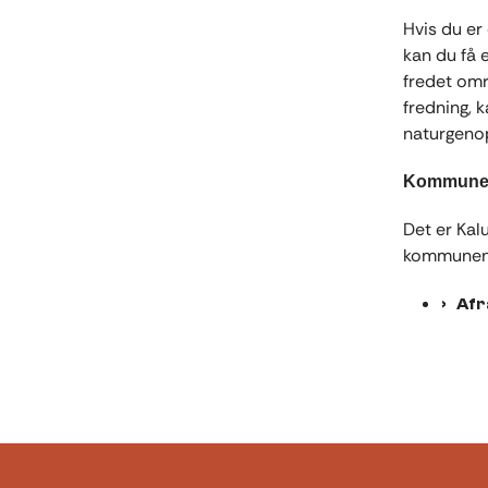
Hvis du er 
kan du få e
fredet omr
fredning, 
naturgenop
Kommunens
Det er Kal
kommunen. 
Afr