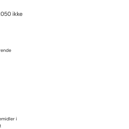
 2050 ikke
ærende
emidler i
t