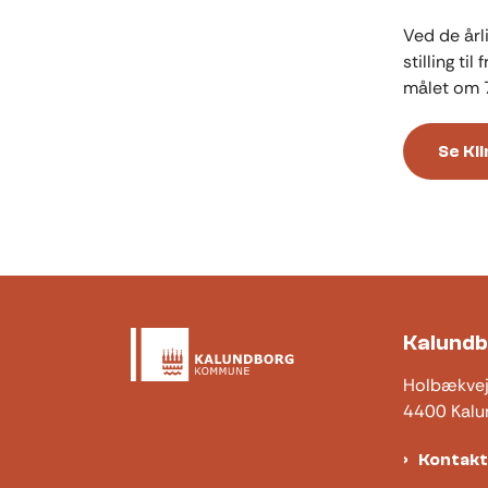
Ved de årl
stilling t
målet om 7
Se Kl
Kalund
Holbækve
4400 Kalu
Kontak