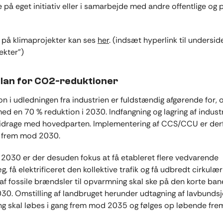
 på eget initiativ eller i samarbejde med andre offentlige og 
på klimaprojekter kan ses
her
. (indsæt hyperlink til undersid
ekter”)
lan for CO2-reduktioner
on i udledningen fra industrien er fuldstændig afgørende for, 
ed en 70 % reduktion i 2030. Indfangning og lagring af indus
 bidrage med hovedparten. Implementering af CCS/CCU er derf
t frem mod 2030.
030 er der desuden fokus at få etableret flere vedvarende
g, få elektrificeret den kollektive trafik og få udbredt cirkulæ
af fossile brændsler til opvarmning skal ske på den korte ban
030. Omstilling af landbruget herunder udtagning af lavbunds
ng skal løbes i gang frem mod 2035 og følges op løbende fr