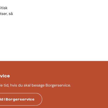
itisk
tser, så
vice
le tid, hvis du skal besøge Borgerservice.
tid i Borgerservice