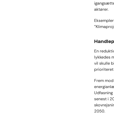
igangsætte
aktører.
Eksempler 
”Klimaproj
Handlep
En redukti
lykkedes m
vil skulle
prioritere
Frem mod 2
energianlæ
Udfasning 
senest i 2
skovrejsni
2050.