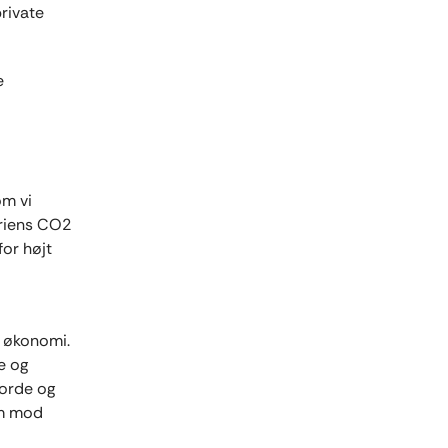
private
e
om vi
triens CO2
or højt
r økonomi.
e og
jorde og
em mod