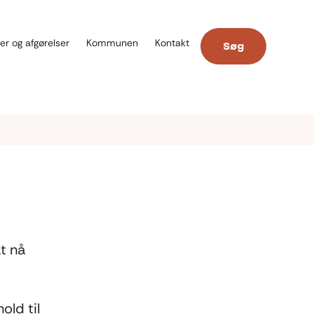
er og afgørelser
Kommunen
Kontakt
Søg
t nå
old til