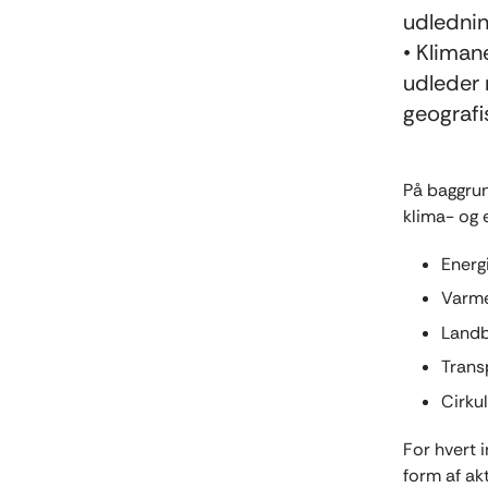
udlednin
• Klimane
udleder
geograf
På baggrun
klima- og 
Energ
Varme
Land
Trans
Cirku
For hvert 
form af ak