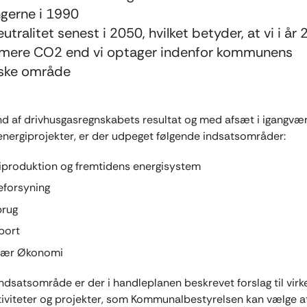
gerne i 1990
utralitet senest i 2050, hvilket betyder, at vi i år
 mere CO2 end vi optager indenfor kommunens
iske område
d af drivhusgasregnskabets resultat og med afsæt i igangv
energiprojekter, er der udpeget følgende indsatsområder:
iproduktion og fremtidens energisystem
forsyning
brug
port
lær Økonomi
indsatsområde er der i handleplanen beskrevet forslag til virk
tiviteter og projekter, som Kommunalbestyrelsen kan vælge a