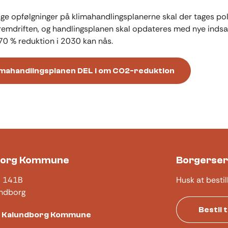
ige opfølgninger på klimahandlingsplanerne skal der tages pol
il fremdriften, og handlingsplanen skal opdateres med nye indsa
0 % reduktion i 2030 kan nås.
imahandlingsplanen DEL I om CO2-reduktion
borg Kommune
Borgerser
j 141B
Husk at bestil
ndborg
Bestil 
t Kalundborg Kommune