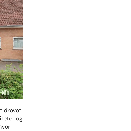
gt drevet
iteter og
hvor