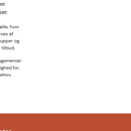
 er
ser.
lle, hvor
ives af
grupper og
 tilbud.
rangementer
ighed for,
behov.