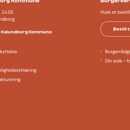
borg Kommune
Borgerser
j 141B
Husk at bestil
ndborg
Bestil 
t Kalundborg Kommune
kyttelse
Borgerrådgi
Din side - f
elighedserklæring
akturering