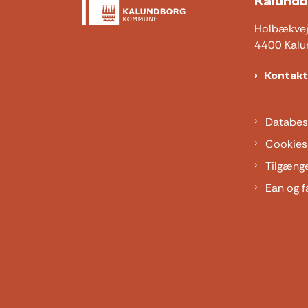
Kalund
Holbækve
4400 Kalu
Kontak
Databes
Cookies
Tilgæng
Ean og f