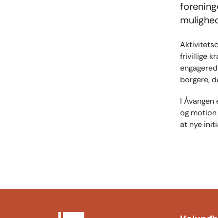
forening
mulighed
Aktivitets
frivillige 
engagerede
borgere, de
I Åvangen 
og motion 
at nye ini