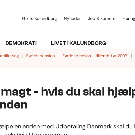
Go To Kalundborg
Nyheder
Job & karriere
Høring
DEMOKRATI
LIVET I KALUNDBORG
abilitering
Førtidspension
Førtidspension - tilkendt før 2003
magt - hvis du skal hjæl
anden
hjælpe en anden med Udbetaling Danmark skal du
, selv hvis I bor sammen