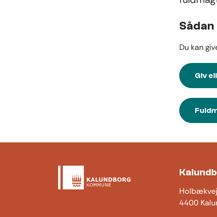
Sådan 
Du kan giv
Giv e
Fuldm
Kalund
Holbækve
4400 Kalu