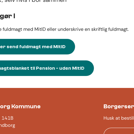
gør I
e fuldmagt med MitID eller underskrive en skriftlig fuldmagt.
ller send fuldmagt med MitID
agtsblanket til Pension - uden MitID
borg Kommune
Borgerser
j 141B
Husk at bestil
ndborg