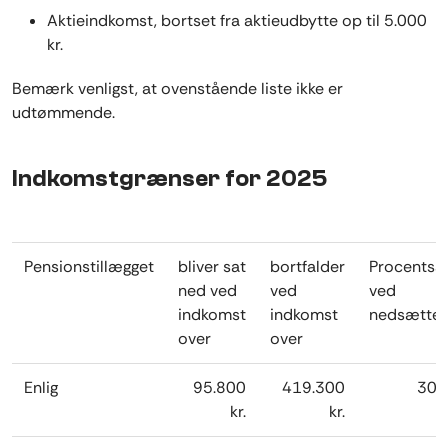
Aktieindkomst, bortset fra aktieudbytte op til 5.000
kr.
Bemærk venligst, at ovenstående liste ikke er
udtømmende.
Indkomstgrænser for 2025
Pensionstillægget
bliver sat
bortfalder
Procentsa
ned ved
ved
ved
indkomst
indkomst
nedsættel
over
over
Enlig
95.800
419.300
30,
kr.
kr.