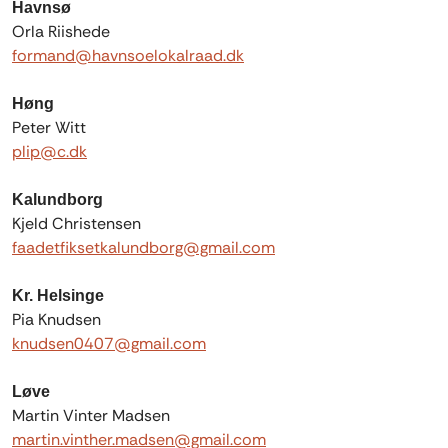
Havnsø
Orla Riishede
formand@havnsoelokalraad.dk
Høng
Peter Witt
plip@c.dk
Kalundborg
Kjeld Christensen
faadetfiksetkalundborg@gmail.com
Kr. Helsinge
Pia Knudsen
knudsen0407@gmail.com
Løve
Martin Vinter Madsen
martin.vinther.madsen@gmail.com