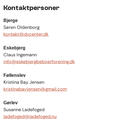
Kontaktpersoner
Bjerge
Søren Oldenborg
kontakt@dvcenter.dk
Eskebjerg
Claus Ingemann
info@eskebjergbeboerforening.dk
Føllenslev
Kristina Bay Jensen
kristinabayjensen@gmail.com
Gørlev
Susanne Ladefoged
ladefoged@ladefoged.nu