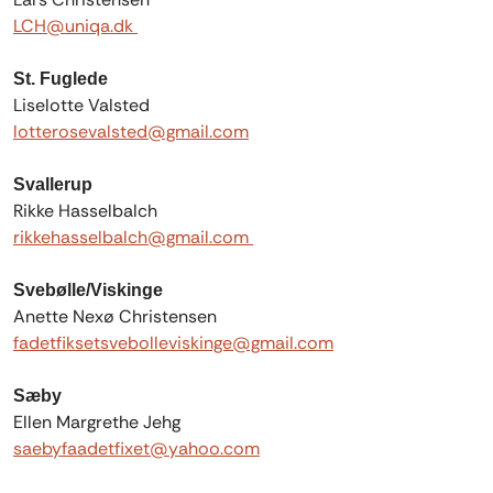
LCH@uniqa.dk
St. Fuglede
Liselotte Valsted
lotterosevalsted@gmail.com
Svallerup
Rikke Hasselbalch
rikkehasselbalch@gmail.com
Svebølle/Viskinge
Anette Nexø Christensen
fadetfiksetsvebolleviskinge@gmail.com
Sæby
Ellen Margrethe Jehg
saebyfaadetfixet@yahoo.com