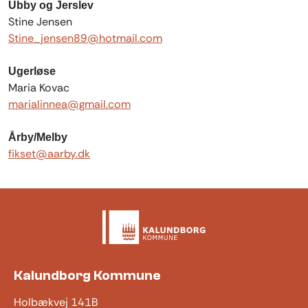
Ubby og Jerslev
Stine Jensen
Stine_jensen89@hotmail.com
Ugerløse
Maria Kovac
marialinnea@gmail.com
Årby/Melby
fikset@aarby.dk
Kalundborg Kommune
Holbækvej 141B