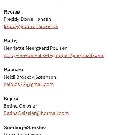
Reersø
Freddy Borre Hansen
freddy@borrehansen.dk
Rørby
Henriette Neergaard Poulsen
rorby-faa-det-fikset-gruppen@hotmail.com
Røsnæs
Heidi Broskov Sørensen
heidibs72@gmail.com
Sejerø
Betina Geissler
BetinaGeissler@hotmail.com
Snertinge/Særslev
Lars Christensen