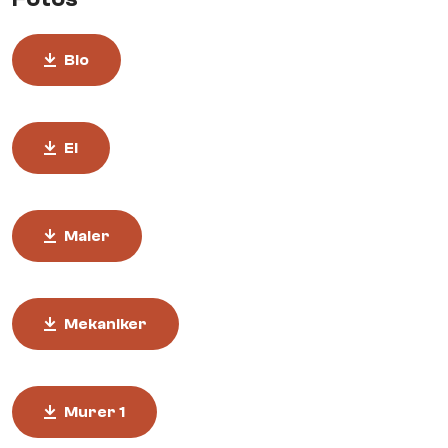
Bio
El
Maler
Mekaniker
Murer 1