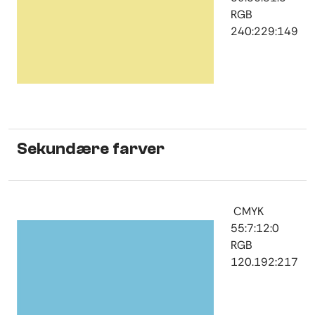
RGB
240:229:149
Sekundære farver
CMYK
55:7:12:0
RGB
120.192:217