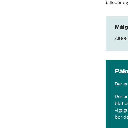
billeder og
Mål
Alle e
Påk
Der er
Der er
blot d
vigtig
bør de