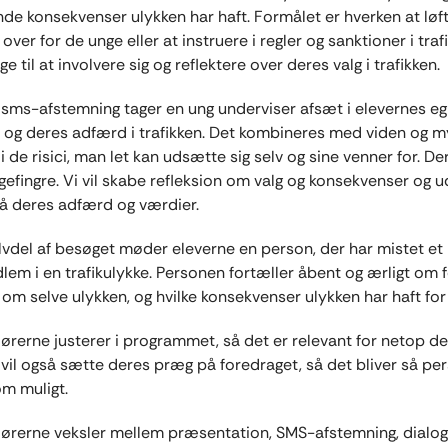
de konsekvenser ulykken har haft. Formålet er hverken at løf
over for de unge eller at instruere i regler og sanktioner i tra
ge til at involvere sig og reflektere over deres valg i trafikken.
e sms-afstemning tager en ung underviser afsæt i elevernes e
 og deres adfærd i trafikken. Det kombineres med viden og my
 de risici, man let kan udsætte sig selv og sine venner for. De
gefingre. Vi vil skabe refleksion om valg og konsekvenser og 
å deres adfærd og værdier.
lvdel af besøget møder eleverne en person, der har mistet et
lem i en trafikulykke. Personen fortæller åbent og ærligt om 
, om selve ulykken, og hvilke konsekvenser ulykken har haft for 
erne justerer i programmet, så det er relevant for netop de 
vil også sætte deres præg på foredraget, så det bliver så per
om muligt.
erne veksler mellem præsentation, SMS-afstemning, dialog, 