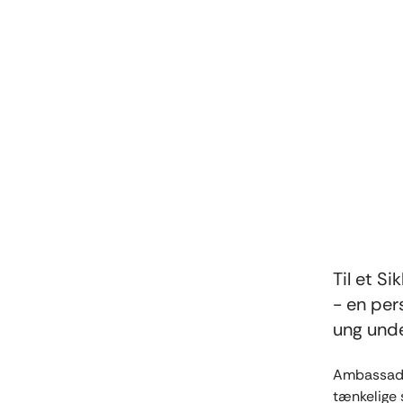
Til et S
- en per
ung unde
Ambassadør
tænkelige 