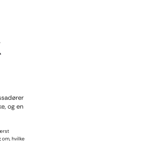
assadører
ke, og en
ærst
 om, hvilke