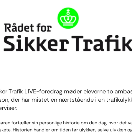
ikker Trafik LIVE-foredrag møder eleverne to amb
son, der har mistet en nærtstående i en trafikulyk
rviser.
en fortæller sin personlige historie om den dag, hvor det v
skete. Historien handler om tiden før ulykken, selve ulykken og