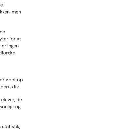
te
fikken, men
gne
ter for at
r er ingen
udfordre
forløbet op
deres liv.
elever, de
sonligt og
statistik,