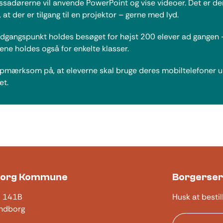
adørerne vil anvende PowerPoint og vise videoer. Det er de
t, at der er tilgang til en projektor – gerne med lyd.
dgangspunkt holdes besøget for højst 200 elever ad gangen
ne holdes også for enkelte klasser.
pmærksom på, at eleverne skal bruge deres mobiltelefoner 
et.
borg Kommune
Borgerser
j 141B
Husk at bestil
ndborg