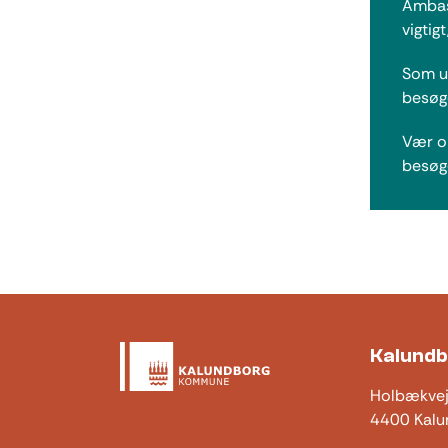
Ambass
vigtig
Som u
besøge
Vær o
besøg
Kalund
Holbækve
4400 Kalu