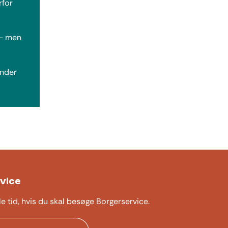
rfor
 – men
under
vice
le tid, hvis du skal besøge Borgerservice.