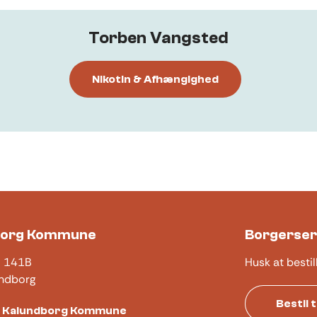
Torben Vangsted
Nikotin & Afhængighed
borg Kommune
Borgerser
j 141B
Husk at bestil
ndborg
Bestil 
t Kalundborg Kommune