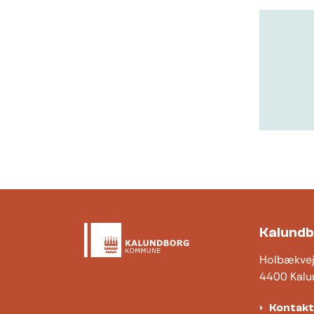
Kalund
Holbækve
4400 Kalu
Kontak