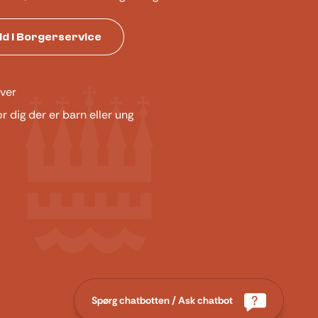
tid i Borgerservice
ver
or dig der er barn eller ung
Spørg chatbotten / Ask chatbot