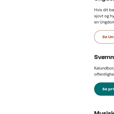
Hvis dit b
sjovt og h
en Ungdom
Se Un
Svømm
Kalundborg
offentligh
Se pr
Musisk