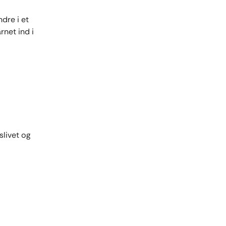
dre i et
rnet ind i
livet og