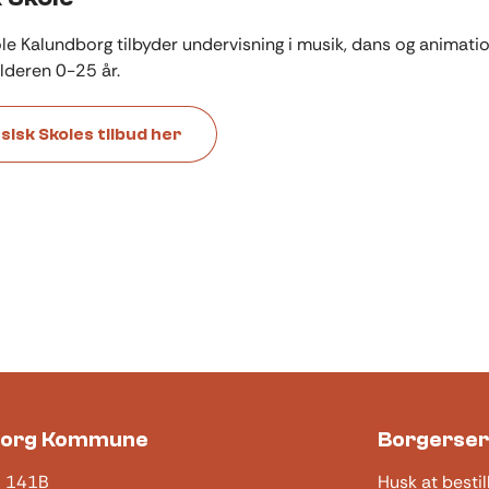
le Kalundborg tilbyder undervisning i musik, dans og animatio
alderen 0-25 år.
sisk Skoles tilbud her
borg Kommune
Borgerser
j 141B
Husk at bestil