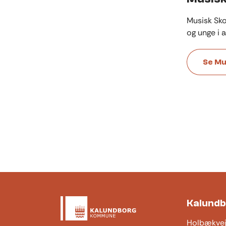
Musisk Sko
og unge i 
Se Mu
Kalund
Holbækve