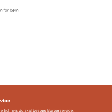
n for børn
vice
le tid, hvis du skal besøge Borgerservice.