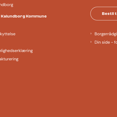
ndborg
Bestil 
t Kalundborg Kommune
kyttelse
Borgerrådgi
Din side - f
elighedserklæring
akturering