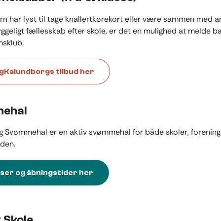
arn har lyst til tage knallertkørekort eller være sammen med an
yggeligt fællesskab efter skole, er det en mulighed at melde ba
sklub.
gKalundborgs tilbud her
ehal
 Svømmehal er en aktiv svømmehal for både skoler, forenings
eden.
iser og åbningstider her
 Skole