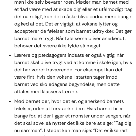
man ikke selv bevarer roen. Møder man barnet med
et ‘lad være med at skabe dig’ eller et utålmodigt ‘tag
det nu roligt’, kan det måske blive endnu mere bange
og ked af det. Det er vigtigt, at voksne lytter og
accepterer de følelser som barnet udtrykker. Det gør
barnet mere trygt. Når følelserne bliver anerkendt,
behøver det svære ikke fylde så meget.
Lærere og pædagogers indsats er også vigtig, når
barnet skal blive trygt ved at komme i skole igen, hvis
det har været fraværende. For eksempel kan det
være fint, hvis den voksne i starten tager imod
barnet ved skoledagens begyndelse, men dette
aftales med klassens lærere.
Mød barnet der, hvor det er, og anerkend barnets
følelser, uden at forstærke dem: Hvis barnet fx er
bange for, at der ligger et monster under sengen, når
det skal sove, så nytter det ikke bare at sige: ”Tag dig
nu sammen”. I stedet kan man sige: ”Det er ikke rart