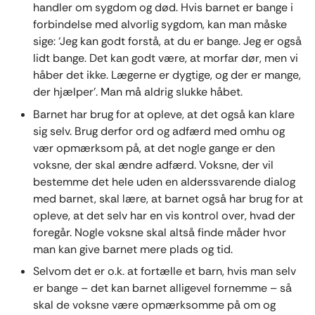
handler om sygdom og død. Hvis barnet er bange i
forbindelse med alvorlig sygdom, kan man måske
sige: ‘Jeg kan godt forstå, at du er bange. Jeg er også
lidt bange. Det kan godt være, at morfar dør, men vi
håber det ikke. Lægerne er dygtige, og der er mange,
der hjælper’. Man må aldrig slukke håbet.
Barnet har brug for at opleve, at det også kan klare
sig selv. Brug derfor ord og adfærd med omhu og
vær opmærksom på, at det nogle gange er den
voksne, der skal ændre adfærd. Voksne, der vil
bestemme det hele uden en alderssvarende dialog
med barnet, skal lære, at barnet også har brug for at
opleve, at det selv har en vis kontrol over, hvad der
foregår. Nogle voksne skal altså finde måder hvor
man kan give barnet mere plads og tid.
Selvom det er o.k. at fortælle et barn, hvis man selv
er bange – det kan barnet alligevel fornemme – så
skal de voksne være opmærksomme på om og