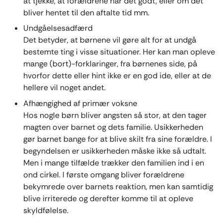
at tjekke, at forældrene har det godt, eller om det
bliver hentet til den aftalte tid mm.
Undgåelsesadfærd
Det betyder, at børnene vil gøre alt for at undgå
bestemte ting i visse situationer. Her kan man opleve
mange (bort)-forklaringer, fra børnenes side, på
hvorfor dette eller hint ikke er en god ide, eller at de
hellere vil noget andet.
Afhængighed af primær voksne
Hos nogle børn bliver angsten så stor, at den tager
magten over barnet og dets familie. Usikkerheden
gør barnet bange for at blive skilt fra sine forældre. I
begyndelsen er usikkerheden måske ikke så udtalt.
Men i mange tilfælde trækker den familien ind i en
ond cirkel. I første omgang bliver forældrene
bekymrede over barnets reaktion, men kan samtidig
blive irriterede og derefter komme til at opleve
skyldfølelse.