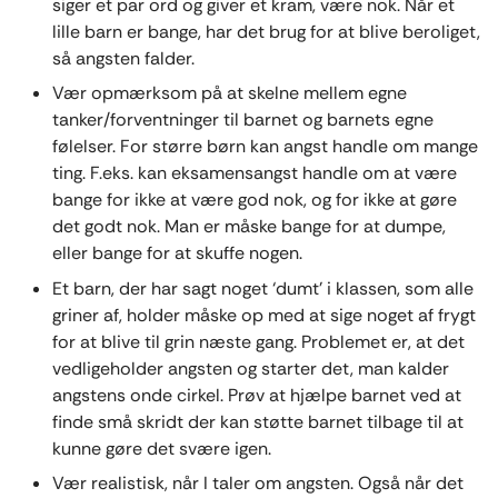
siger et par ord og giver et kram, være nok. Når et
lille barn er bange, har det brug for at blive beroliget,
så angsten falder.
Vær opmærksom på at skelne mellem egne
tanker/forventninger til barnet og barnets egne
følelser. For større børn kan angst handle om mange
ting. F.eks. kan eksamensangst handle om at være
bange for ikke at være god nok, og for ikke at gøre
det godt nok. Man er måske bange for at dumpe,
eller bange for at skuffe nogen.
Et barn, der har sagt noget ‘dumt’ i klassen, som alle
griner af, holder måske op med at sige noget af frygt
for at blive til grin næste gang. Problemet er, at det
vedligeholder angsten og starter det, man kalder
angstens onde cirkel. Prøv at hjælpe barnet ved at
finde små skridt der kan støtte barnet tilbage til at
kunne gøre det svære igen.
Vær realistisk, når I taler om angsten. Også når det