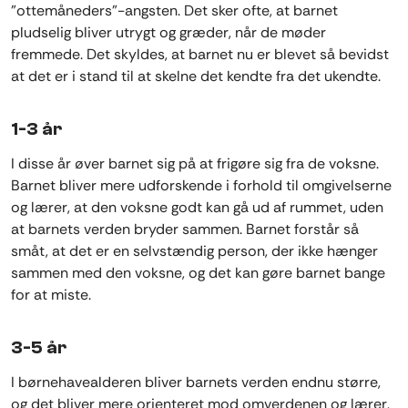
”ottemåneders”-angsten. Det sker ofte, at barnet
pludselig bliver utrygt og græder, når de møder
fremmede. Det skyldes, at barnet nu er blevet så bevidst
at det er i stand til at skelne det kendte fra det ukendte.
1-3 år
I disse år øver barnet sig på at frigøre sig fra de voksne.
Barnet bliver mere udforskende i forhold til omgivelserne
og lærer, at den voksne godt kan gå ud af rummet, uden
at barnets verden bryder sammen. Barnet forstår så
småt, at det er en selvstændig person, der ikke hænger
sammen med den voksne, og det kan gøre barnet bange
for at miste.
3-5 år
I børnehavealderen bliver barnets verden endnu større,
og det bliver mere orienteret mod omverdenen og lærer,