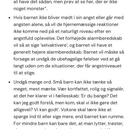
at have det sådan, men prøv at se her, der er ikke
noget monster”.
Hvis barnet ikke bliver mødt i sin angst eller går med
angsten alene, så vil de hjernemæssige reaktioner
ikke komme ned på et naturligt niveau efter en
angstfuld oplevelse. Det forhøjede alarmberedskab
vil så at sige ‘selvaktivere’, og barnet vil have et
generelt højere alarmberedskab. Barnet vil måske så
forsøge at undgå de ubehagelige følelser ved at gå
langt uden om de situationer, der får angstniveauet
til at stige.
Undgå mange ord. Små børn kan ikke tænke så
meget, mest mærke. Vær kortfattet, rolig og signalér,
at det her klarer vi i fællesskab: ‘Er du bange? Det
kan jeg godt forstå, men kom, skal vi ikke gøre det
alligevel? Vi kan godt’. Voksne skal lære ikke at
spørge ind til eller sige mere, end barnet kan rumme.
For mindre børn kan bare det, at man lytter, trøster,