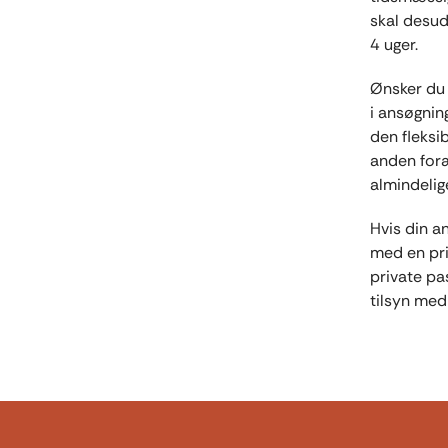
skal desud
4 uger.
Ønsker du 
i ansøgnin
den fleksi
anden foræ
almindelig
Hvis din a
med en pri
private p
tilsyn med