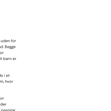
 uden for
ud. Begge
for
it barn er
s i et
um, hvor
for
 der
e pasning