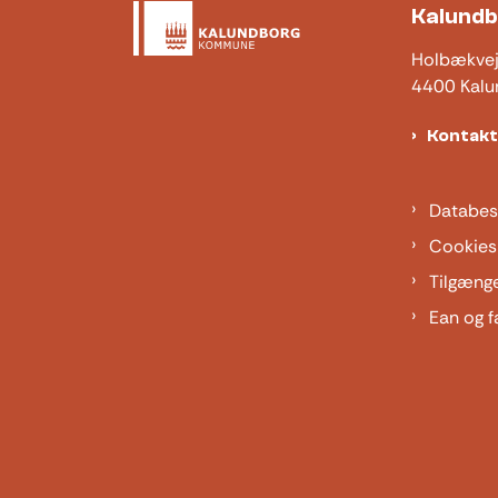
Kalund
Holbækve
4400 Kalu
Kontak
Databes
Cookies
Tilgæng
Ean og f