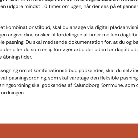
en udgøre mindst 10 timer om ugen, når der ses på et genne
et kombinationstilbud, skal du ansøge via digital pladsanvisni
gen angive dine ønsker til fordelingen af timer mellem dagtil
ble pasning. Du skal medsende dokumentation for, at du og b
lder eller du som enlig forsøger arbejder uden for dagtilbu
e åbningstider.
nsøgning om et kombinationstilbud godkendes, skal du selv in
vat pasningsordning, som skal varetage den fleksible pasning
asningsordning skal godkendes af Kalundborg Kommune, som o
 ordningen.