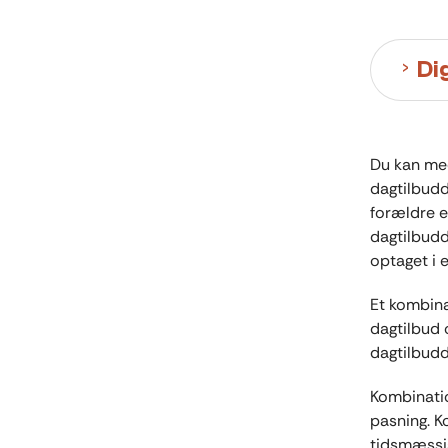
Di
Du kan med
dagtilbudd
forældre el
dagtilbudd
optaget i 
Et kombina
dagtilbud o
dagtilbudd
Kombinatio
pasning. K
tidsmæssig