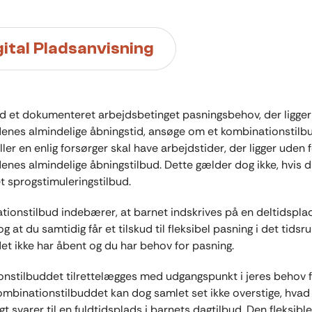
gital Pladsanvisning
 et dokumenteret arbejdsbetinget pasningsbehov, der ligger
enes almindelige åbningstid, ansøge om et kombinationstilb
ler en enlig forsørger skal have arbejdstider, der ligger uden 
enes almindelige åbningstilbud. Dette gælder dog ikke, hvis d
et sprogstimuleringstilbud.
tionstilbud indebærer, at barnet indskrives på en deltidsplad
g at du samtidig får et tilskud til fleksibel pasning i det tidsr
et ikke har åbent og du har behov for pasning.
nstilbuddet tilrettelægges med udgangspunkt i jeres behov 
ombinationstilbuddet kan dog samlet set ikke overstige, hvad
t svarer til en fuldtidsplads i barnets dagtilbud. Den fleksibl