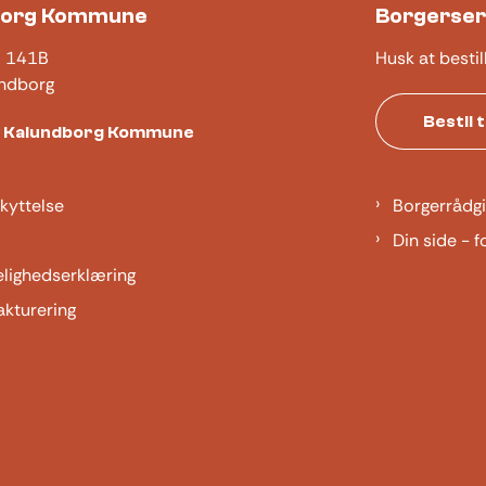
borg Kommune
Borgerser
j 141B
Husk at bestil
ndborg
Bestil 
t Kalundborg Kommune
kyttelse
Borgerrådgi
Din side - f
elighedserklæring
akturering