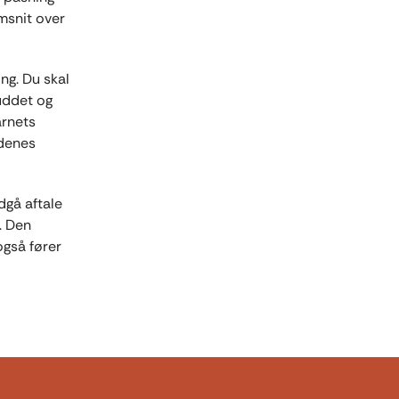
msnit over
ng. Du skal
buddet og
arnets
ddenes
dgå aftale
. Den
gså fører