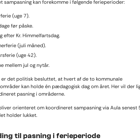
t sampasning kan forekomme i følgende ferieperioder:
ferie (uge 7).
dage før påske.
g efter Kr. Himmelfartsdag.
rferie (juli måned).
rsferie (uge 42).
e mellem jul og nytår.
er det politisk besluttet, at hvert af de to kommunale
områder kan holde én pædagogisk dag om året. Her vil der li
dineret pasning i områderne.
liver orienteret om koordineret sampasning via Aula senest 5
et holder lukket.
ing til pasning i ferieperiode