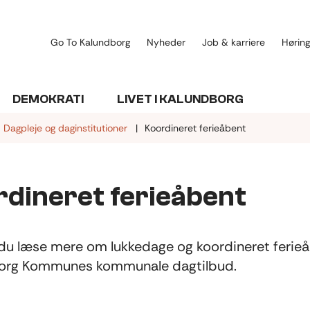
Go To Kalundborg
Nyheder
Job & karriere
Høring
DEMOKRATI
LIVET I KALUNDBORG
Dagpleje og daginstitutioner
Koordineret ferieåbent
rdineret ferieåbent
du læse mere om lukkedage og koordineret ferieå
org Kommunes kommunale dagtilbud.