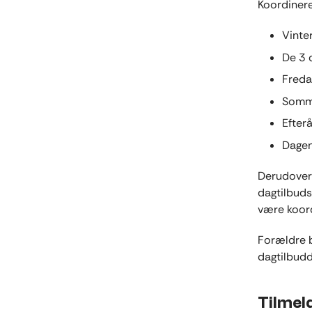
Koordinere
Vinter
De 3 
Freda
Somme
Efterå
Dagen
Derudover 
dagtilbuds
være koor
Forældre b
dagtilbudd
Tilmeld