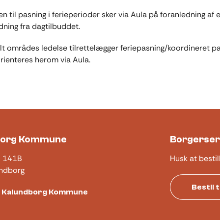
n til pasning i ferieperioder sker via Aula på foranledning af 
ning fra dagtilbuddet.
lt områdes ledelse tilrettelægger feriepasning/koordineret p
rienteres herom via Aula.
borg Kommune
Borgerser
j 141B
Husk at bestil
ndborg
Bestil 
t Kalundborg Kommune