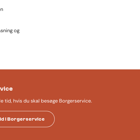
en
asning og
vice
le tid, hvis du skal besøge Borgerservice.
tid i Borgerservice