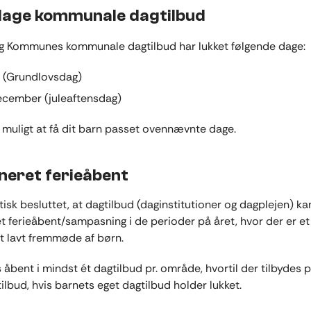
age kommunale dagtilbud
g Kommunes kommunale dagtilbud har lukket følgende dage:
ni (Grundlovsdag)
ecember (juleaftensdag)
e muligt at få dit barn passet ovennævnte dage.
neret ferieåbent
itisk besluttet, at dagtilbud (daginstitutioner og dagplejen) k
t ferieåbent/sampasning i de perioder på året, hvor der er et
gt lavt fremmøde af børn.
 åbent i mindst ét dagtilbud pr. område, hvortil der tilbydes p
ilbud, hvis barnets eget dagtilbud holder lukket.