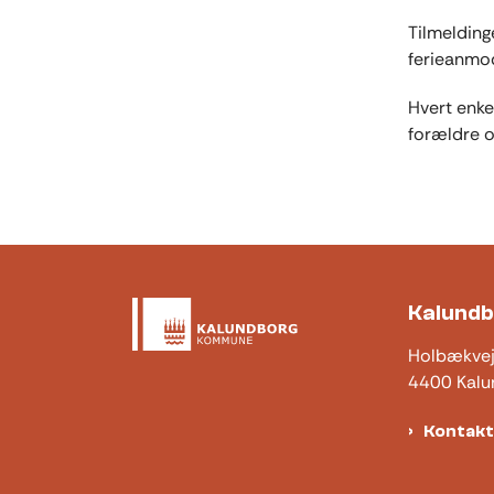
Tilmeldinge
ferieanmod
Hvert enke
forældre o
Kalund
Holbækve
4400 Kalu
Kontak