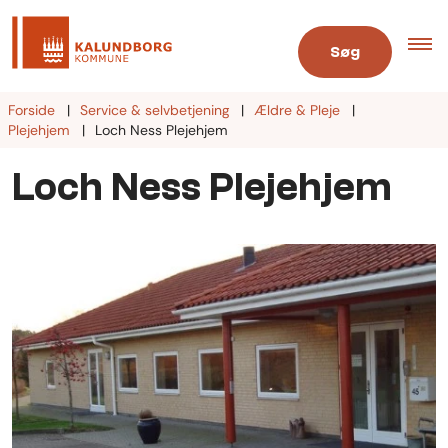
Søg
Forside
Service & selvbetjening
Ældre & Pleje
Plejehjem
Loch Ness Plejehjem
Loch Ness Plejehjem