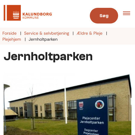
Søg
Forside
Service & selvbetjening
Ældre & Pleje
Plejehjem
Jernholtparken
Jernholtparken