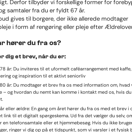
gt. Derfor tilbyder vi forskellige former for fore
og samtaler fra du er fyldt 67 år.
lbud gives til borgere, der ikke allerede modtager
leje i form af rengøring eller pleje efter Ældrelove
r hører du fra os?
r dig et brev, når du er:
 78 år: Du inviteres til et uformelt caféarrangement med kaffe
ering og inspiration til et aktivt seniorliv
 80 år: Du modtager et brev fra os med information om, hvad 
de – og hvordan du nemt kan komme i kontakt med os, hvis du 
t.
 år eller ældre: En gang om året hører du fra os med et brev i
 link til et digitalt spørgeskema. Ud fra det vælger du selv, o
r en telefonsamtale eller et hjemmebesøg. Hvis du ikke bruger
ger, ringer vi dig op på et tidspunkt, som vi varsler i et fysisk 