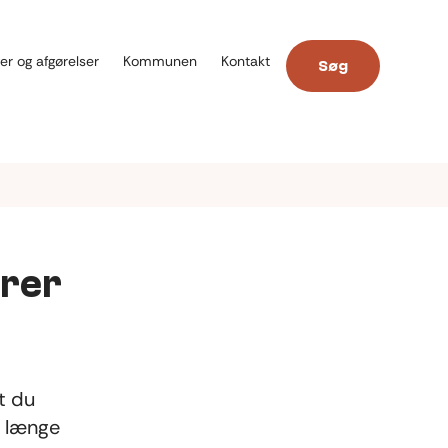
er og afgørelser
Kommunen
Kontakt
Søg
orer
t du
å længe