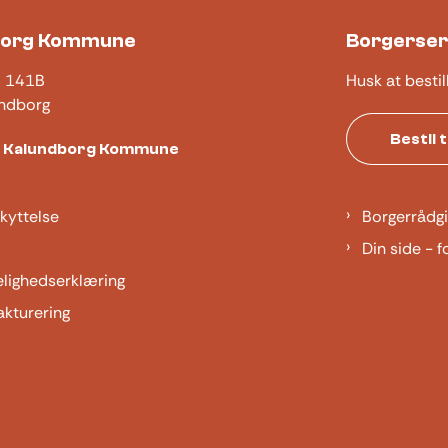
borg Kommune
Borgerser
j 141B
Husk at bestil
ndborg
Bestil 
t Kalundborg Kommune
kyttelse
Borgerrådgi
Din side - f
elighedserklæring
akturering