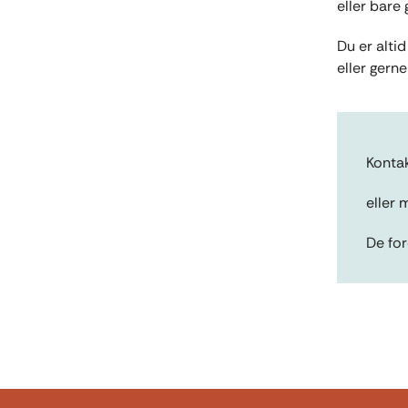
eller bare 
Du er alti
eller gerne
Kontak
eller 
De for