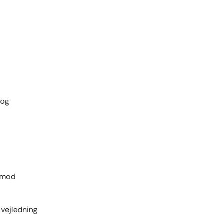
m
 og
 imod
 vejledning