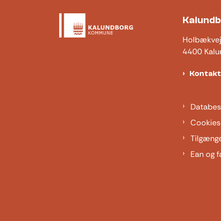
Kalund
Holbækve
4400 Kalu
Kontak
Databes
Cookies
Tilgæng
Ean og f