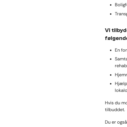
Bolig
Trans
Vi tilby
følgend
En fo
Samta
rehab
Hjemm
Hjælp 
lokal
Hvis du mod
tilbuddet.
Du er også