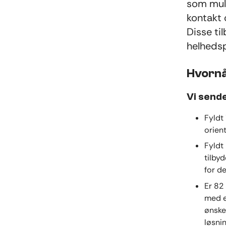
som muli
kontakt 
Disse ti
helhedsp
Hvornå
Vi sende
Fyldt
orient
Fyldt
tilby
for de
Er 82
med et
ønske
løsnin