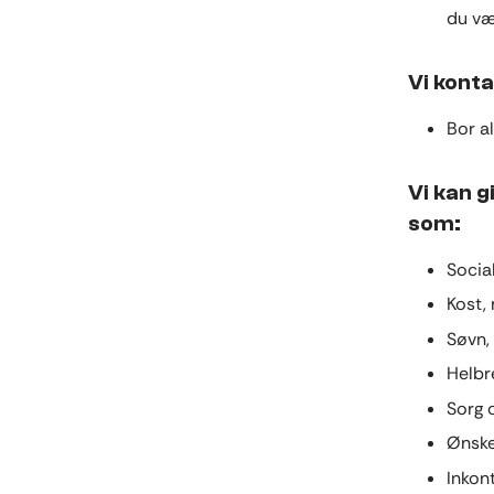
du væl
Vi konta
Bor al
Vi kan g
som:
Socia
Kost, 
Søvn,
Helbr
Sorg 
Ønske
Inkont