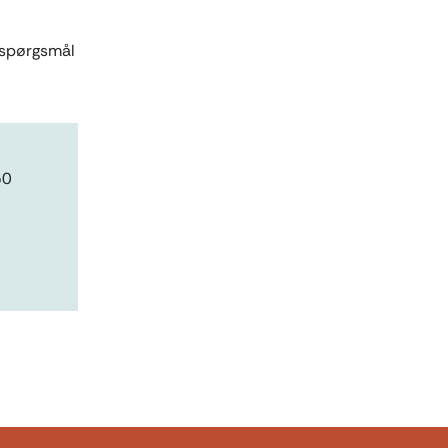
 spørgsmål
50