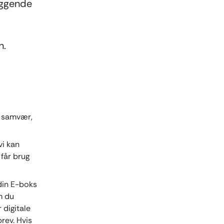
byggende
n.
, samvær,
vi kan
får brug
 din E-boks
m du
 digitale
brev. Hvis