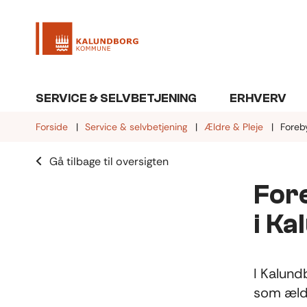
SERVICE & SELVBETJENING
ERHVERV
Forside
Service & selvbetjening
Ældre & Pleje
Foreb
Gå tilbage til oversigten
Fore
i K
I Kalund
som ældr