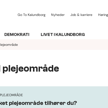
Go To Kalundborg
Nyheder
Job & karriere
Høring
DEMOKRATI
LIVET I KALUNDBORG
plejeområde
d plejeområde
T PLEJEOMRÅDE
ket plejeområde tilhører du?