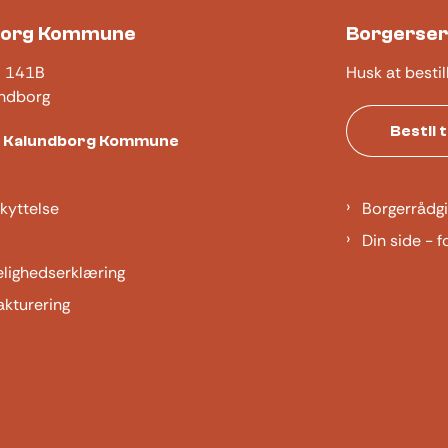
borg Kommune
Borgerser
j 141B
Husk at bestil
ndborg
Bestil 
t Kalundborg Kommune
kyttelse
Borgerrådgi
Din side - f
elighedserklæring
akturering