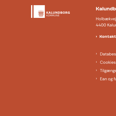
Kalund
Holbækve
4400 Kalu
Kontak
Databes
Cookies
Tilgæng
Ean og f