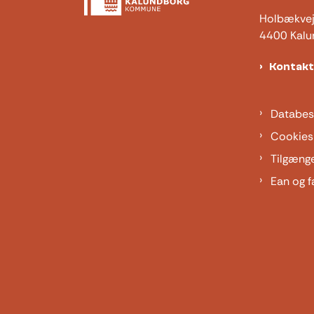
Holbækve
4400 Kalu
Kontak
Databes
Cookies
Tilgæng
Ean og f