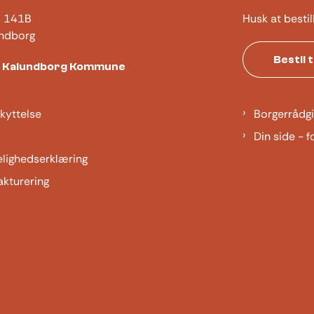
j 141B
Husk at bestil
ndborg
Bestil 
t Kalundborg Kommune
kyttelse
Borgerrådgi
Din side - f
elighedserklæring
akturering