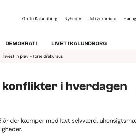
Go To Kalundborg
Nyheder
Job & karriere
Høring
DEMOKRATI
LIVET I KALUNDBORG
Invest in play - forældrekursus
d konflikter i hverdagen
-6 år der kæmper med lavt selvværd, uhensigtsm
ligheder.