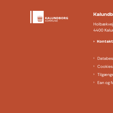
Kalund
Holbækve
4400 Kalu
Kontak
Databes
Cookies
Tilgæng
Ean og f