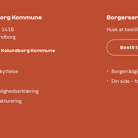
borg Kommune
Borgerser
j 141B
Husk at bestil
ndborg
Bestil 
t Kalundborg Kommune
kyttelse
Borgerrådgi
Din side - f
elighedserklæring
akturering