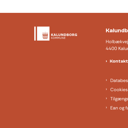
Kalund
Holbækve
4400 Kalu
Kontak
Databes
Cookies
Tilgæng
Ean og f