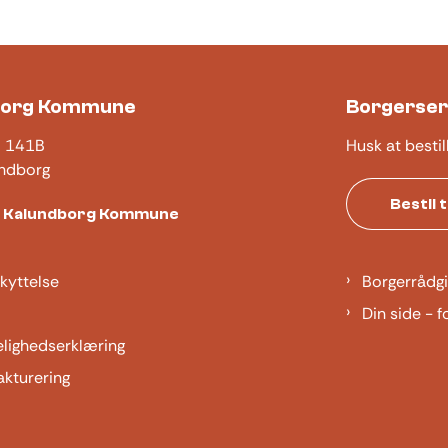
borg Kommune
Borgerser
j 141B
Husk at bestil
ndborg
Bestil 
t Kalundborg Kommune
kyttelse
Borgerrådgi
Din side - f
elighedserklæring
akturering