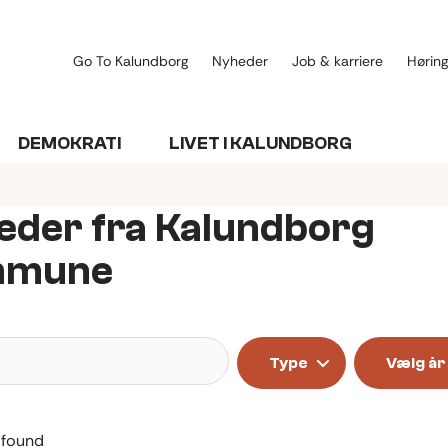
Go To Kalundborg
Nyheder
Job & karriere
Høring
DEMOKRATI
LIVET I KALUNDBORG
eder fra Kalundborg
mmune
Søg
Type
Vælg år
 found