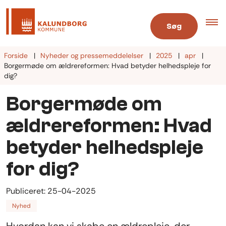
Søg
Forside
Nyheder og pressemeddelelser
2025
apr
Borgermøde om ældrereformen: Hvad betyder helhedspleje for
dig?
Borgermøde om
ældrereformen: Hvad
betyder helhedspleje
for dig?
Publiceret:
25-04-2025
Nyhed
Hvordan kan vi skabe en ældrepleje, der