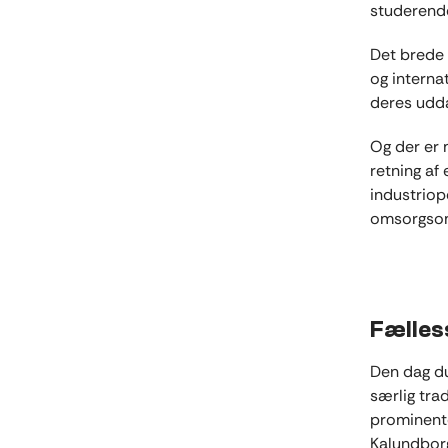
studerende
Det brede 
og interna
deres udd
Og der er 
retning af
industriop
omsorgsomr
Fælles
Den dag du
særlig trad
prominente
Kalundborg