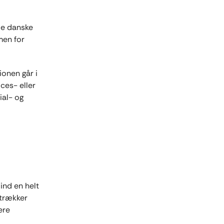
de danske
men for
onen går i
ces- eller
ial- og
ind en helt
ltrækker
ere