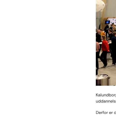
Kalundborg
uddannelse
Derfor er 