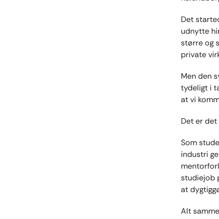
Det starte
udnytte hi
større og 
private vi
Men den sy
tydeligt i
at vi kom
Det er det
Som studer
industri 
mentorforl
studiejob 
at dygtiggø
Alt sammen