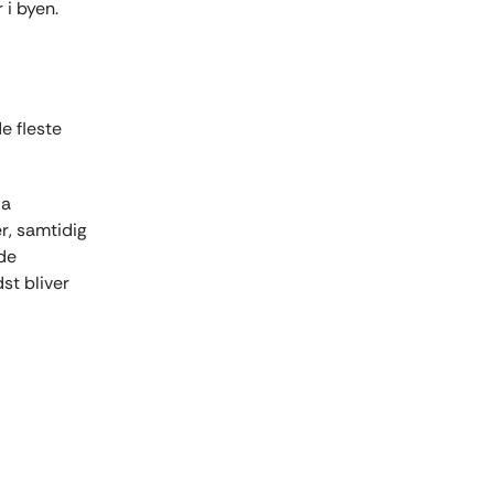
 i byen.
e fleste
da
r, samtidig
ode
st bliver