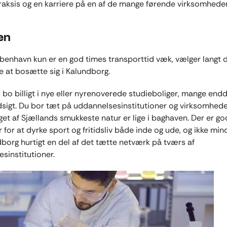
aksis og en karriere på en af de mange førende virksomheder
en
enhavn kun er en god times transporttid væk, vælger langt d
 at bosætte sig i Kalundborg.
 bo billigt i nye eller nyrenoverede studieboliger, mange end
igt. Du bor tæt på uddannelsesinstitutioner og virksomhede
et af Sjællands smukkeste natur er lige i baghaven. Der er g
 for at dyrke sport og fritidsliv både inde og ude, og ikke mind
dborg hurtigt en del af det tætte netværk på tværs af
sinstitutioner.