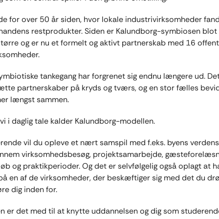
de for over 50 år siden, hvor lokale industrivirksomheder fand
nandens restprodukter. Siden er Kalundborg-symbiosen blot 
større og er nu et formelt og aktivt partnerskab med 16 offent
rksomheder.
mbiotiske tankegang har forgrenet sig endnu længere ud. De
 tætte partnerskaber på kryds og tværs, og en stor fælles bev
mer længst sammen.
 vi i daglig tale kalder Kalundborg-modellen.
ende vil du opleve et nært samspil med f.eks. byens verden
gennem virksomhedsbesøg, projektsamarbejde, gæsteforelæsn
øb og praktikperioder. Og det er selvfølgelig også oplagt at h
på en af de virksomheder, der beskæftiger sig med det du 
re dig inden for.
 er det med til at knytte uddannelsen og dig som studerend