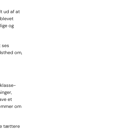
t ud af at
blevet
lige og
t ses
idsthed om,
sklasse-
inger,
ave et
drømmer om
e tættere