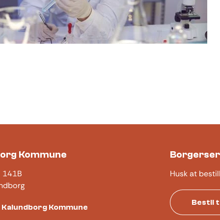
borg Kommune
Borgerser
j 141B
Husk at bestil
ndborg
Bestil 
t Kalundborg Kommune