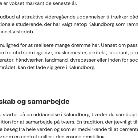
 er vokset markant de seneste år.
udbud af attraktive videregående uddannelser tiltrækker bå
tionale studerende, der har valgt netop Kalundborg som ram
annelsesforløb.
mulighed for at realisere mange drømme her. Uanset om passi
 en fremtid som ingeniør, maskinmester, arkitekt, laborant, pro
eratør, håndværker, landmand, dyrepasser eller inden for soc
ådet, kan det lade sig gøre i Kalundborg.
skab og samarbejde
 starter på en uddannelse i Kalundborg, træder du samtidigt 
ition for at samarbejde på tværs. En tradition, der jævnligt ti
 besøg fra hele verden og som er medvirkende til at cement
 som en central spiller i den grønne omstilling.