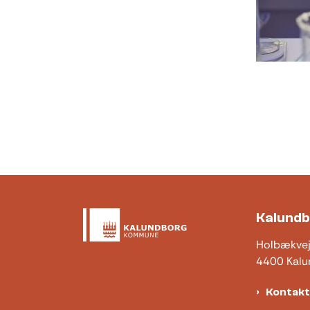
Kalund
Holbækve
4400 Kalu
Kontak