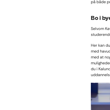
på både pr
Bo i by
Selvom Køb
studerende
Her kan du
med havuds
med at nog
muligheder
du i Kalun
uddannelse