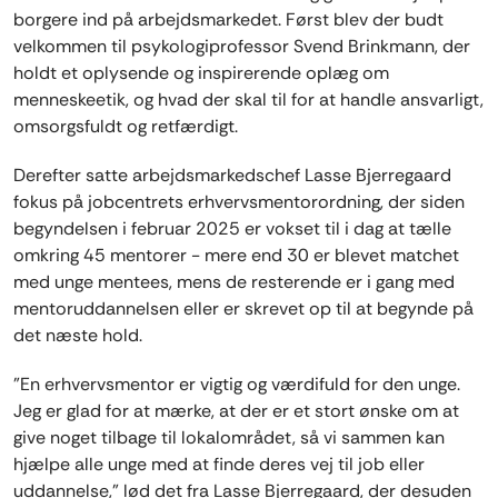
borgere ind på arbejdsmarkedet. Først blev der budt
velkommen til psykologiprofessor Svend Brinkmann, der
holdt et oplysende og inspirerende oplæg om
menneskeetik, og hvad der skal til for at handle ansvarligt,
omsorgsfuldt og retfærdigt.
Derefter satte arbejdsmarkedschef Lasse Bjerregaard
fokus på jobcentrets erhvervsmentorordning, der siden
begyndelsen i februar 2025 er vokset til i dag at tælle
omkring 45 mentorer - mere end 30 er blevet matchet
med unge mentees, mens de resterende er i gang med
mentoruddannelsen eller er skrevet op til at begynde på
det næste hold.
”En erhvervsmentor er vigtig og værdifuld for den unge.
Jeg er glad for at mærke, at der er et stort ønske om at
give noget tilbage til lokalområdet, så vi sammen kan
hjælpe alle unge med at finde deres vej til job eller
uddannelse,” lød det fra Lasse Bjerregaard, der desuden