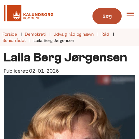
Søg
Forside
Demokrati
Udvalg, råd og nævn
Råd
Seniorrådet
Laila Berg Jørgensen
Laila Berg Jørgensen
Publiceret:
02-01-2026