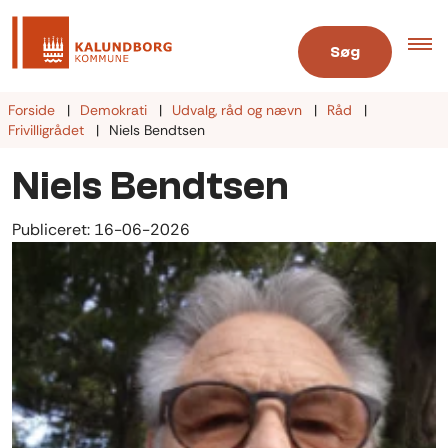
Søg
Forside
Demokrati
Udvalg, råd og nævn
Råd
Frivilligrådet
Niels Bendtsen
Niels Bendtsen
Publiceret:
16-06-2026