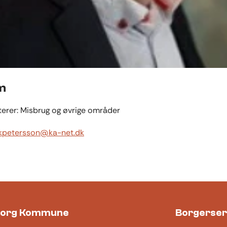
m
erer: Misbrug og øvrige områder
ikpetersson@ka-net.dk
borg Kommune
Borgerser