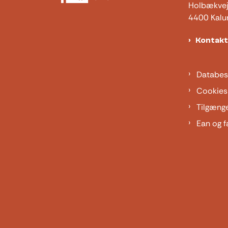
Holbækve
4400 Kalu
Kontak
Databes
Cookies
Tilgæng
Ean og f