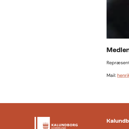
Medle
Repræsent
Mail:
henr
Kalund