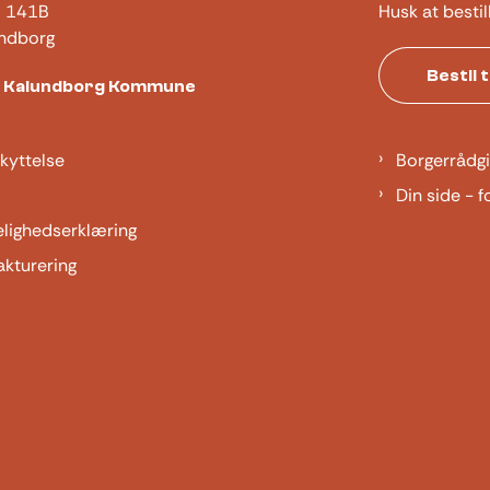
j 141B
Husk at bestil
ndborg
Bestil 
t Kalundborg Kommune
kyttelse
Borgerrådgi
Din side - f
elighedserklæring
akturering