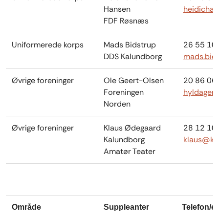
Hansen
heidicha
FDF Røsnæs
Uniformerede korps
Mads Bidstrup
26 55 10
DDS Kalundborg
mads.bid
Øvrige foreninger
Ole Geert-Olsen
20 86 06
Foreningen
hyldager
Norden
Øvrige foreninger
Klaus Ødegaard
28 12 10
Kalundborg
klaus@kl
Amatør Teater
Område
Suppleanter
Telefon/e-