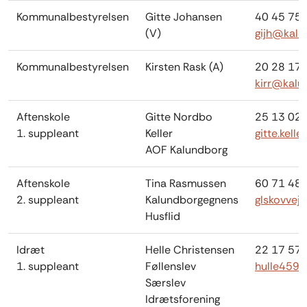
Kommunalbestyrelsen
Gitte Johansen
40 45 75 
(V)
gijh@kalu
Kommunalbestyrelsen
Kirsten Rask (A)
20 28 17 
kirr@kalu
Aftenskole
Gitte Nordbo
25 13 02 
1. suppleant
Keller
gitte.kell
AOF Kalundborg
Aftenskole
Tina Rasmussen
60 71 48 
2. suppleant
Kalundborgegnens
glskovve
Husflid
Idræt
Helle Christensen
22 17 57 
1. suppleant
Føllenslev
hulle459
Særslev
Idrætsforening