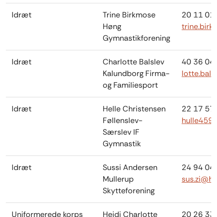
Idræt
Trine Birkmose
20 11 01
Høng
trine.bi
Gymnastikforening
Idræt
Charlotte Balslev
40 36 04
Kalundborg Firma-
lotte.bal
og Familiesport
Idræt
Helle Christensen
22 17 57
Føllenslev-
hulle459
Særslev IF
Gymnastik
Idræt
Sussi Andersen
24 94 04
Mullerup
sus.zi@h
Skytteforening
Uniformerede korps
Heidi Charlotte
20 26 33