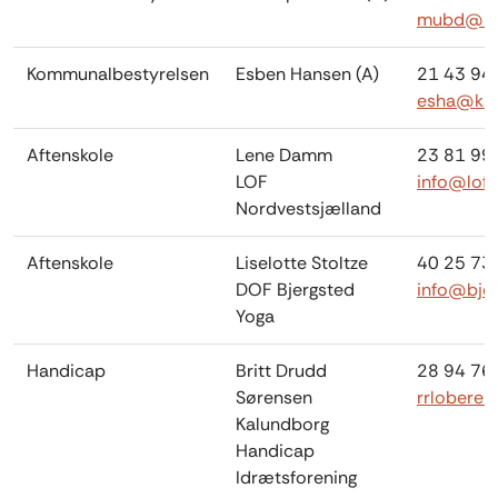
mubd@kal
Kommunalbestyrelsen
Esben Hansen (A)
21 43 94
esha@kal
Aftenskole
Lene Damm
23 81 99
LOF
info@lofn
Nordvestsjælland
Aftenskole
Liselotte Stoltze
40 25 73
DOF Bjergsted
info@bje
Yoga
Handicap
Britt Drudd
28 94 76
Sørensen
rrlobere
Kalundborg
Handicap
Idrætsforening