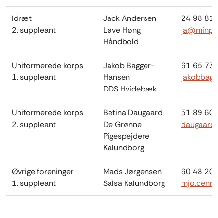
Idræt
Jack Andersen
24 98 81 
2. suppleant
Løve Høng
ja@minpla
Håndbold
Uniformerede korps
Jakob Bagger-
61 65 73 
1. suppleant
Hansen
jakobbag
DDS Hvidebæk
Uniformerede korps
Betina Daugaard
51 89 60 
2. suppleant
De Grønne
daugaard
Pigespejdere
Kalundborg
Øvrige foreninger
Mads Jørgensen
60 48 20 
1. suppleant
Salsa Kalundborg
mjo.denm