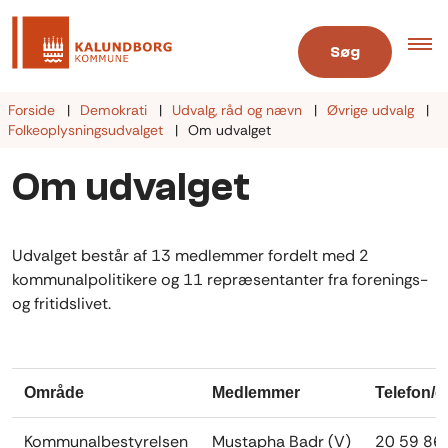
Søg
Forside
Demokrati
Udvalg, råd og nævn
Øvrige udvalg
Folkeoplysningsudvalget
Om udvalget
Om udvalget
Udvalget består af 13 medlemmer fordelt med 2
kommunalpolitikere og 11 repræsentanter fra forenings-
og fritidslivet.
Område
Medlemmer
Telefon/e
Kommunalbestyrelsen
Mustapha Badr (V)
20 59 86