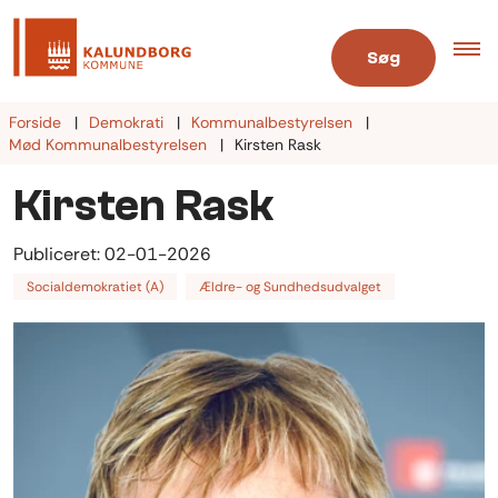
Søg
Forside
Demokrati
Kommunalbestyrelsen
Mød Kommunalbestyrelsen
Kirsten Rask
Kirsten Rask
Publiceret:
02-01-2026
Socialdemokratiet (A)
Ældre- og Sundhedsudvalget