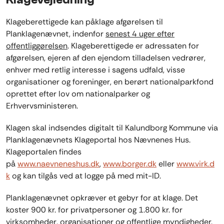
Klageberettigede kan påklage afgørelsen til
Planklagenævnet, indenfor
senest 4 uger efter
offentliggørelsen
. Klageberettigede er adressaten for
afgørelsen, ejeren af den ejendom tilladelsen vedrører,
enhver med retlig interesse i sagens udfald, visse
organisationer og foreninger, en berørt nationalparkfond
oprettet efter lov om nationalparker og
Erhvervsministeren.
Klagen skal indsendes digitalt til Kalundborg Kommune via
Planklagenævnets Klageportal hos Nævnenes Hus.
Klageportalen findes
på
www.naevneneshus.dk
,
www.borger.dk
eller
www.virk.d
k
og kan tilgås ved at logge på med mit-ID.
Planklagenævnet opkræver et gebyr for at klage. Det
koster 900 kr. for privatpersoner og 1.800 kr. for
virksomheder, organisationer og offentlige myndigheder.