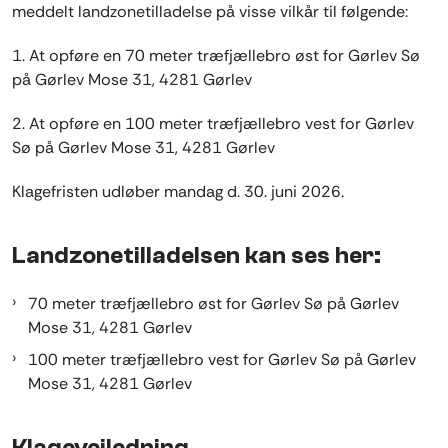
meddelt landzonetilladelse på visse vilkår til følgende:
1. At
opføre
en
70 meter
træfjællebro øst for Gørlev Sø
på Gørlev Mose 31, 4281
Gørlev
2.
At opføre
en
10
0 meter træfjællebro
vest
for Gørlev
Sø på Gørlev Mose 31, 4281 Gørlev
Klagefristen udløber mandag d. 30. juni 2026.
Landzonetilladelsen kan ses her:
70 meter træfjællebro øst for Gørlev Sø på Gørlev
Mose 31, 4281 Gørlev
100 meter træfjællebro vest for Gørlev Sø på Gørlev
Mose 31, 4281 Gørlev
Klagevejledning