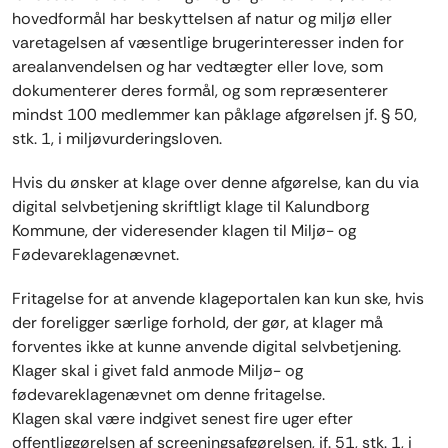
hovedformål har beskyttelsen af natur og miljø eller
varetagelsen af væsentlige brugerinteresser inden for
arealanvendelsen og har vedtægter eller love, som
dokumenterer deres formål, og som repræsenterer
mindst 100 medlemmer kan påklage afgørelsen jf. § 50,
stk. 1, i miljøvurderingsloven.
Hvis du ønsker at klage over denne afgørelse, kan du via
digital selvbetjening skriftligt klage til Kalundborg
Kommune, der videresender klagen til Miljø- og
Fødevareklagenævnet.
Fritagelse for at anvende klageportalen kan kun ske, hvis
der foreligger særlige forhold, der gør, at klager må
forventes ikke at kunne anvende digital selvbetjening.
Klager skal i givet fald anmode Miljø- og
fødevareklagenævnet om denne fritagelse.
Klagen skal være indgivet senest fire uger efter
offentliggørelsen af screeningsafgørelsen, jf. 51, stk. 1, i